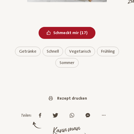
Bereits geliked
Schmeckt mir
(
17
)
Getränke
Schnell
Vegetarisch
Frühling
Sommer
Rezept drucken
Teilen:
Kann man