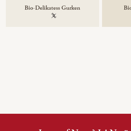
Bio-Delikatess Gurken
Bi
100 % gentechnikfrei