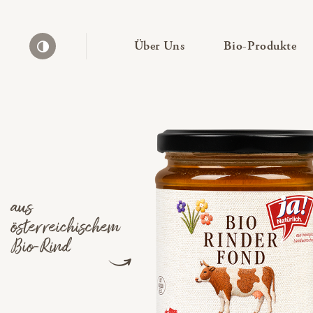
— Untermenü ausklapp
— 
Über Uns
Bio-Produkte
Kontrast erhöhen
aus
österreichischem
Bio-Rind