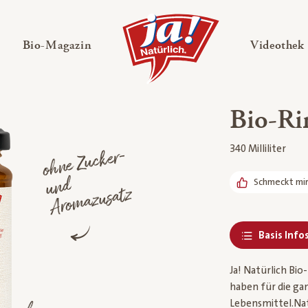
en
Untermenü ausklappen
— Untermenü ausklappen
Bio-Magazin
Videothek
Bio-Ri
340 Milliliter
o
h
ne
Z
uc
ker-
u
n
Aro
maz
d
Schmeckt mi
usatz
Basis Info
Ja! Natürlich Bio
haben für die ga
Lebensmittel.Nat