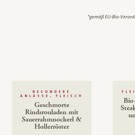
*gemäß EU-Bio-Veror
BESONDERE
FLE
ANLÄSSE, FLEISCH
Bio
Geschmorte
Steak
Rindsrouladen mit
un
Sauerrahmnockerl &
Hollerröster