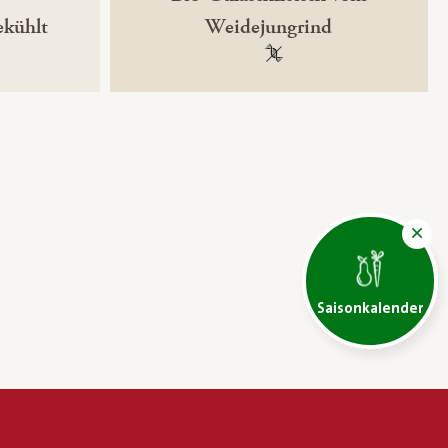
ekühlt
Weidejungrind
ntechnikfrei
100 % gentechnikfrei
Saisonkalender