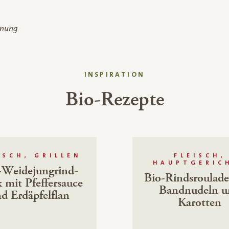
dnung
INSPIRATION
Bio-Rezepte
ISCH, GRILLEN
FLEISCH,
HAUPTGERIC
-Weidejungrind-
Bio-Rindsroulade
 mit Pfeffersauce
Bandnudeln u
d Erdäpfelflan
Karotten