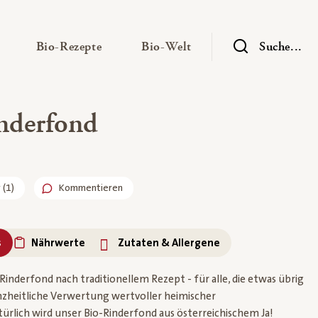
— Untermenü ausklappen
— Untermenü ausklappen
— Untermenü ausklap
Bio-Rezepte
Bio-Welt
Suche...
nderfond
r
(
1
)
Kommentieren
s
Nährwerte
Zutaten & Allergene
-Rinderfond nach traditionellem Rezept - für alle, die etwas übrig
nzheitliche Verwertung wertvoller heimischer
ürlich wird unser Bio-Rinderfond aus österreichischem Ja!