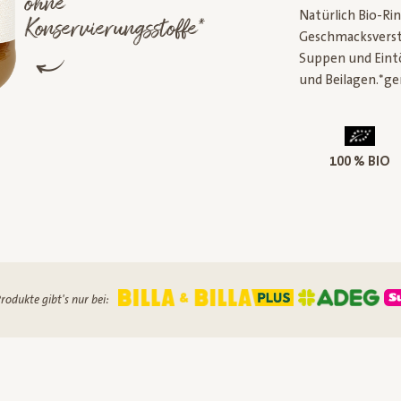
ohne
Natürlich Bio-Ri
Konservierungsstoffe*
Geschmacksverstär
Suppen und Eintö
und Beilagen.*g
100 % BIO
rodukte gibt's nur bei: