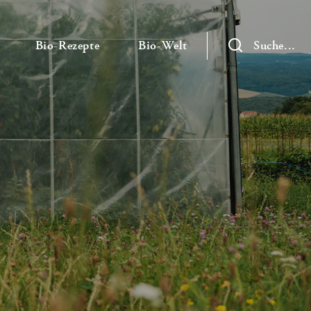
— Untermenü ausklappen
— Untermenü ausklappen
— Untermenü ausklap
Bio-Rezepte
Bio-Welt
Suche...