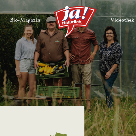
en
Untermenü ausklappen
— Untermenü ausklappen
Bio-Magazin
Videothek