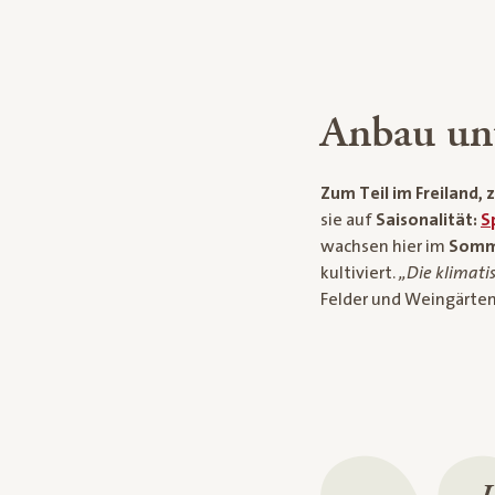
Anbau unt
Zum Teil im Freiland, 
sie auf
Saisonalität:
S
wachsen hier im
Somm
kultiviert.
„Die klimati
Felder und Weingärten