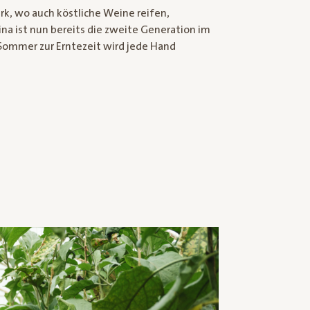
ark, wo auch köstliche Weine reifen,
ina ist nun bereits die zweite Generation im
m Sommer zur Erntezeit wird jede Hand