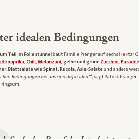
er idealen Bedingungen
zum Teil im Folientunnel
baut Familie Pranger auf sechs Hektar 
pitzpaprika
,
Chili
,
Melanzani
, gelbe und grüne
Zucchini
,
Paradei
er
.
Blattsalate wie Spinat, Rucola, Asia-Salate
und andere wer
schen Bedingungen bei uns sind dafür ideal“
, sagt Patrick Pranger
 ringsum.