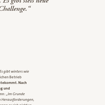
 Es gibt stets neue
Challenge.“
Es gibt winters wie
lichen Betrieb
gutekommt. Nach
ng und
ann:
„Im Grunde
en Herausforderungen,