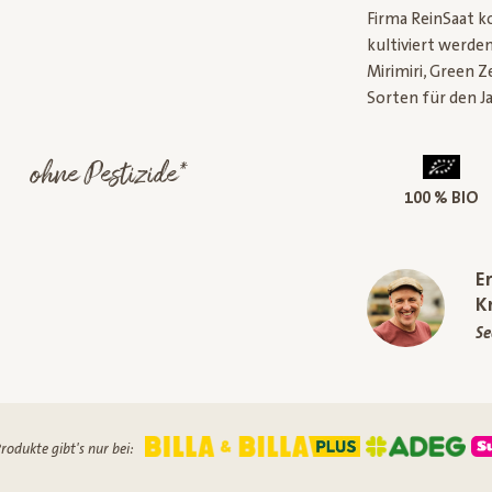
Firma ReinSaat k
kultiviert werde
Mirimiri, Green Z
Sorten für den Ja
ohne Pestizide*
100 % BIO
E
K
Se
rodukte gibt's nur bei: