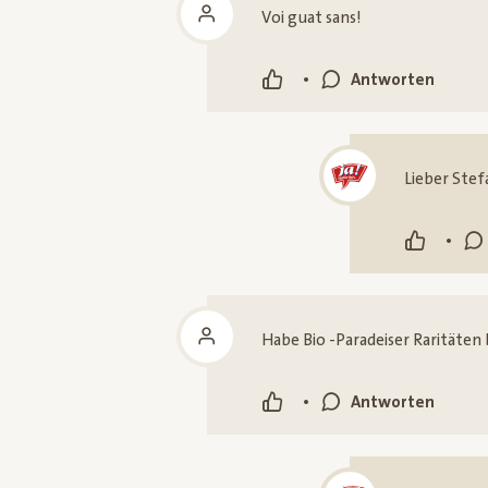
Voi guat sans!
•
Antworten
Lieber Stef
•
Habe Bio -Paradeiser Raritäten 
•
Antworten