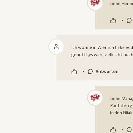
Liebe Hanne
•
Ich wohne in Wien,ich habe es d
gehofft,es wäre vielleicht noc
•
Antworten
Liebe Maria
Raritäten g
in den Filia
•