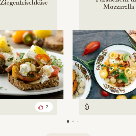
Ziegenfrischkäse
Mozzarella
2
arisch
Vegetarisch