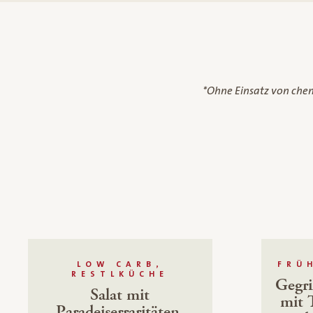
*Ohne Einsatz von che
LOW CARB,
FRÜ
RESTLKÜCHE
Gegri
Salat mit
mit 
Paradeiserraritäten,