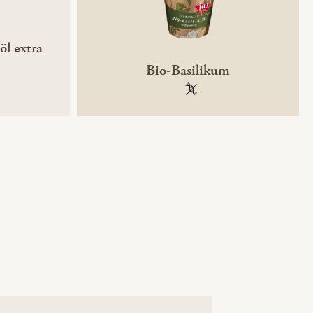
öl extra
Bio-Basilikum
ntechnikfrei
100 % gentechnikfrei