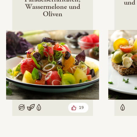
und 
Wassermelone und
Oliven
19
Low Carb
Vegan
Vegetarisch
Veget