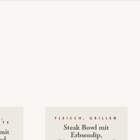
R,
FLEISCH, GRILLEN
HTE
Steak Bowl mit
mit
Erbsendip,
nd