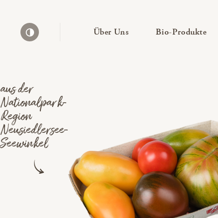
— Untermenü ausklapp
— 
Über Uns
Bio-Produkte
Kontrast erhöhen
aus der
Nationalpark-
Region
Neusiedlersee-
Seewinkel