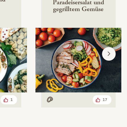
Paradeisersalat und
gegrilltem Gemüse
1
17
Mit Fleisch