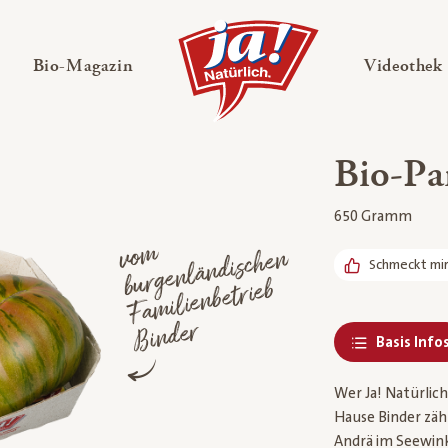
en
Untermenü ausklappen
— Untermenü ausklappen
Bio-Magazin
Videothek
Bio-Pa
650 Gramm
vo
m
b
urge
nlä
n
disc
he
Fa
milie
Bi
n
n
Schmeckt mi
nbetrieb
der
Basis Info
Wer Ja! Natürlich
Hause Binder zähl
Andrä im Seewinke