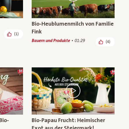
Bio-Heublumenmilch von Familie
Fink
(1)
Bauern und Produkte
01:29
(4)
Bio-
Bio-Papau Frucht: Heimischer
Exot aus der Steiermark!