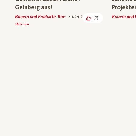
Geinberg aus!
Projekte
Bauern und Produkte, Bio-
01:01
Bauern und 
(2)
Wissen
Unser Bio-Praktikant zu Besuch
Jetzt Neu
bei unserem Bio-Tofu Bauern
aus Wie
Bauern und Produkte
00:55
Bauern und 
(6)