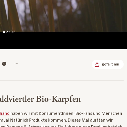
DAUER:
02:08
gefällt mir
dviertler Bio-Karpfen
nhand
haben wir mit KonsumentInnen, Bio-Fans und Menschen
m Ja! Natürlich Produkte kommen. Dieses Mal durften wir