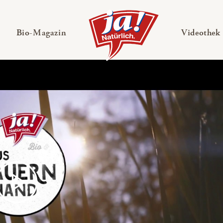
en
Untermenü ausklappen
— Untermenü ausklappen
Bio-Magazin
Videothek