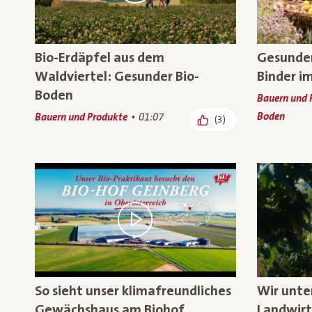
Bio-Erdäpfel aus dem
Gesunder
Waldviertel: Gesunder Bio-
Binder i
Boden
Bauern und 
Boden
Bauern und Produkte
01:07
(3)
So sieht unser klimafreundliches
Wir unte
Gewächshaus am Biohof
Landwirt