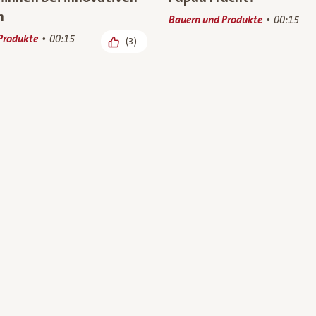
n
Bauern und Produkte
00:15
Produkte
00:15
(3)
: Ja! Natürlich Bio-Tofu
Unser Bio-Praktikant zu
n
bei Bio-Bauer Jürgen H
Produkte
00:15
Bauern und Produkte
00:55
(4)