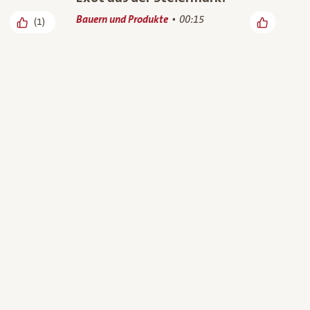
Bauern und Produkte
00:15
(1)
 Besuch
Unser Bio-Praktikant auf den
agenauer
Spuren der Luzerne
Bauern und Produkte
00:55
(6)