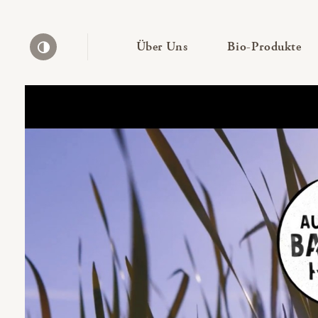
— Untermenü ausklapp
— 
Über Uns
Bio-Produkte
Kontrast erhöhen
Bio-Thek