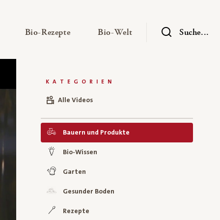
— Untermenü ausklappen
— Untermenü ausklappen
— Untermenü ausklap
Bio-Rezepte
Bio-Welt
Suche...
KATEGORIEN
Alle Videos
Bauern und Produkte
Bio-Wissen
Garten
Gesunder Boden
Rezepte