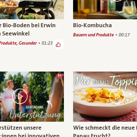
 Bio-Boden bei Erwin
Bio-Kombucha
m Seewinkel
Bauern und Produkte
00:17
Produkte, Gesunder
01:23
rstützen unsere
Wie schmeckt die neue 
:innen bei innovativen
Papau Frucht?