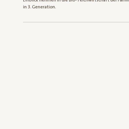
Einblick nehmen in die Bio-Teichwirtschaft der Fami
in 3. Generation.