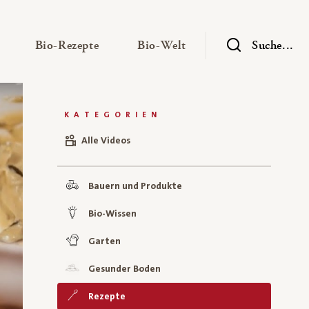
— Untermenü ausklappen
— Untermenü ausklappen
— Untermenü ausklap
Bio-Rezepte
Bio-Welt
Suche...
KATEGORIEN
Alle Videos
Bauern und Produkte
Bio-Wissen
Garten
Gesunder Boden
Rezepte