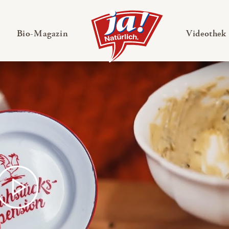
en
Untermenü ausklappen
— Untermenü ausklappen
Bio-Magazin
Videothek