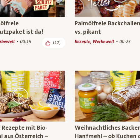
ölfreie
Palmölfreie Backchalle
utzpaket ist da!
vs. pikant
rbewelt
00:15
Rezepte, Werbewelt
00:25
(12)
e Rezepte mit Bio-
Weihnachtliches Backen
 aus Österreich –
Hanfmehl – ob Kuchen 