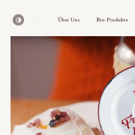
— Untermenü ausklapp
— 
Über Uns
Bio-Produkte
Kontrast erhöhen
Bio-Thek