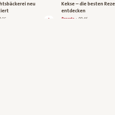
tsbäckerei neu
Kekse – die besten Reze
iert
entdecken
0:15
Rezepte
00:46
: Bio-Superfood aus
TV-Spot : Bio-Superfoo
ch
heimischer Landwirtsch
rbewelt
00:23
Rezepte, Werbewelt
00:37
(20)