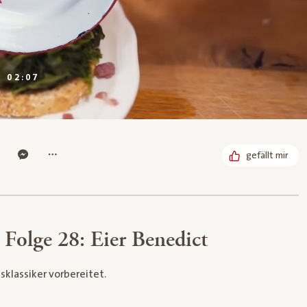
DAUER:
02:07
gefällt mir
 Folge 28: Eier Benedict
klassiker vorbereitet.