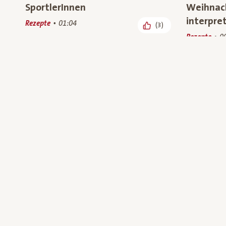
SportlerInnen
Weihnach
interpret
Rezepte
01:04
(3)
Rezepte
0
Alles in eine Schüssel! – Bowls
TV-Spot 
mit heimischem Bio-Superfood
Österrei
Rezepte
00:56
Rezepte, We
(234)