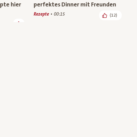
pte hier
perfektes Dinner mit Freunden
Rezepte
00:15
(12)
d aus
Wandersnacks für die ganze
aft
Familie – Foodbloggerin Melanie
zeigt Rezepte mit Bio-Superfood
(6)
aus Österreich
Bio-Wissen, Rezepte
00:49
(45)