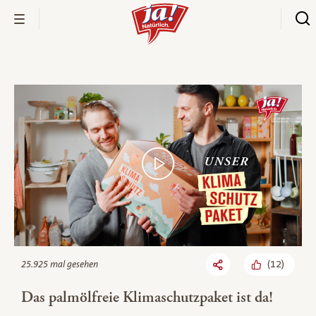
Bio-Thek
(
12
)
25.925 mal gesehen
Das palmölfreie Klimaschutzpaket ist da!