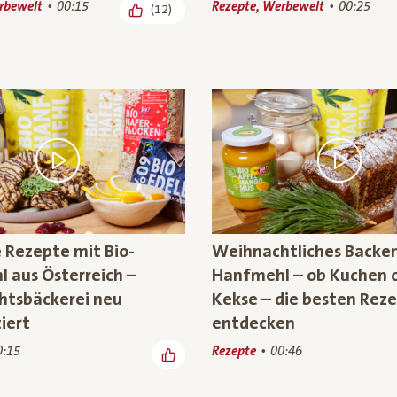
rbewelt
00:15
Rezepte, Werbewelt
00:25
(12)
e Rezepte mit Bio-
Weihnachtliches Backen
 aus Österreich –
Hanfmehl – ob Kuchen 
tsbäckerei neu
Kekse – die besten Reze
iert
entdecken
0:15
Rezepte
00:46