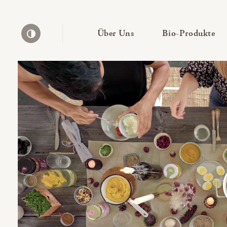
— Untermenü ausklapp
— 
Über Uns
Bio-Produkte
Kontrast erhöhen
Bio-Thek