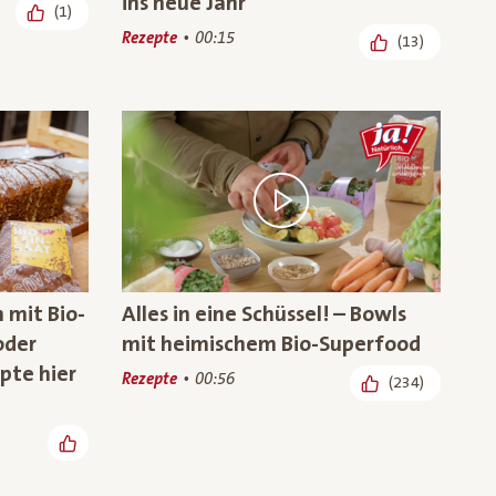
ins neue Jahr
(1)
Rezepte
00:15
(13)
 mit Bio-
Alles in eine Schüssel! – Bowls
oder
mit heimischem Bio-Superfood
pte hier
Rezepte
00:56
(234)