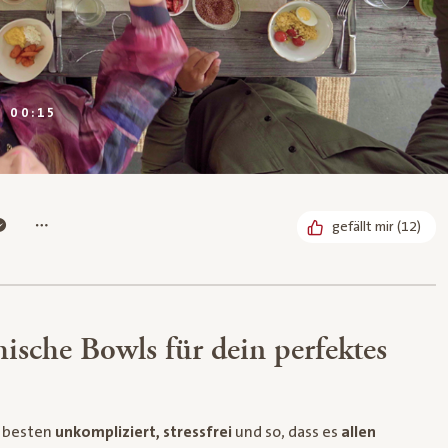
DAUER:
00:15
Bereits 
gefällt mir
(
12
)
hische Bowls für dein perfektes
m besten
unkompliziert, stressfrei
und so, dass es
allen