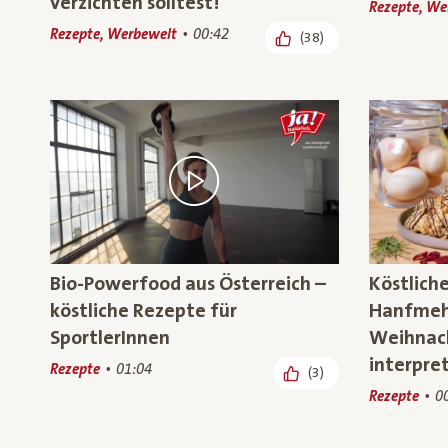
verzichten solltest!
Rezepte, We
Rezepte, Werbewelt
00:42
(38)
Bio-Powerfood aus Österreich –
Köstlich
köstliche Rezepte für
Hanfmehl
SportlerInnen
Weihnach
interpret
Rezepte
01:04
(3)
Rezepte
0