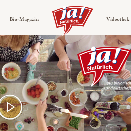
en
Untermenü ausklappen
— Untermenü ausklappen
Bio-Magazin
Videothek