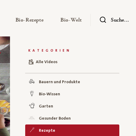
— Untermenü ausklappen
— Untermenü ausklappen
— Untermenü ausklap
Bio-Rezepte
Bio-Welt
Suche...
KATEGORIEN
Alle Videos
Bauern und Produkte
Bio-Wissen
Garten
Gesunder Boden
Rezepte