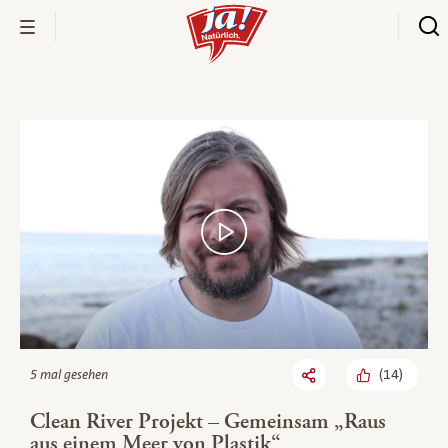
Bio-Thek
(
14
)
5 mal gesehen
Clean River Projekt – Gemeinsam „Raus
aus einem Meer von Plastik“