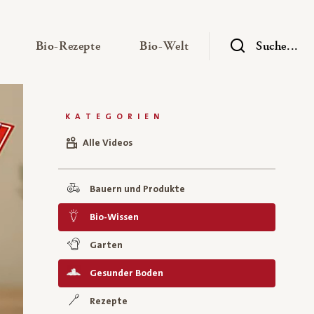
— Untermenü ausklappen
— Untermenü ausklappen
— Untermenü ausklap
Bio-Rezepte
Bio-Welt
Suche...
KATEGORIEN
Alle Videos
Bauern und Produkte
Bio-Wissen
Garten
Gesunder Boden
Rezepte