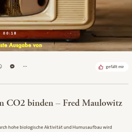
DAUER:
00:18
gefällt mir
en CO2 binden – Fred Maulowitz
urch hohe biologische Aktivität und Humusaufbau wird