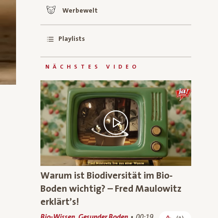
Werbewelt
Playlists
NÄCHSTES VIDEO
Warum ist Biodiversität im Bio-
Boden wichtig? – Fred Maulowitz
erklärt’s!
Bio-Wissen, Gesunder Boden
00:19