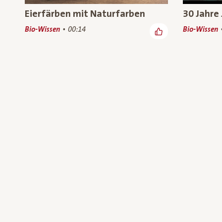
Eierfärben mit Naturfarben
30 Jahre 
Bio-Wissen
00:14
Bio-Wissen
Gesunder Boden lebt von
Mais ist 
unserem höchsten Bio-Wissen
Popcornm
Niederös
Bio-Wissen, Werbewelt
00:35
(19)