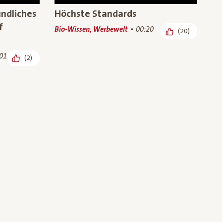
undliches
Höchste Standards
f
Bio-Wissen, Werbewelt
00:20
(20)
01
(2)
uernhof:
Besuch auf dem Bio-Bauernhof:
nder
unsere Bio-Wiesenhendl
46
Bauern und Produkte, Bio-
00:48
(5)
(7)