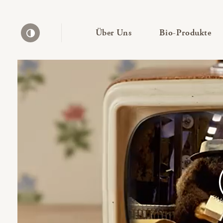
— Untermenü ausklapp
— 
Über Uns
Bio-Produkte
Kontrast erhöhen
Bio-Thek