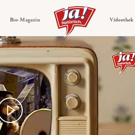
en
Untermenü ausklappen
— Untermenü ausklappen
Bio-Magazin
Videothek