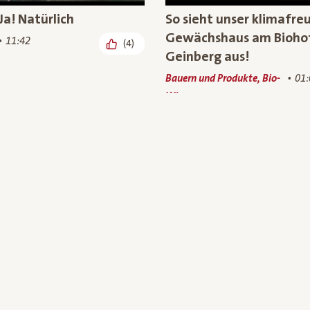
Ja! Natürlich
So sieht unser klimafre
Gewächshaus am Bioho
11:42
(4)
Geinberg aus!
Bauern und Produkte, Bio-
01:
Wissen
nicht gleich Mais: Bio-
Besuch auf dem Bio-Ba
ais aus
unsere Bio-Weidejungri
terreich
Bauern und Produkte, Bio-
00: