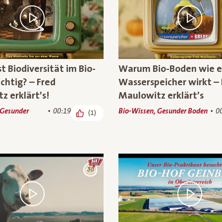
 Biodiversität im Bio-
Warum Bio-Boden wie e
chtig? – Fred
Wasserspeicher wirkt – 
z erklärt’s!
Maulowitz erklärt’s
 Gesunder
00:19
Bio-Wissen, Gesunder Boden
0
(1)