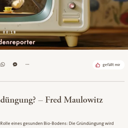
DAUER:
00:18
gefällt mir
düngung? – Fred Maulowitz
e Rolle eines gesunden Bio-Bodens: Die Gründüngung wird