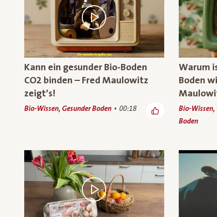
Kann ein gesunder Bio-Boden
Warum ist
CO2 binden – Fred Maulowitz
Boden wi
zeigt’s!
Maulowit
Bio-Wissen, Gesunder Boden
00:18
Bio-Wissen,
Boden