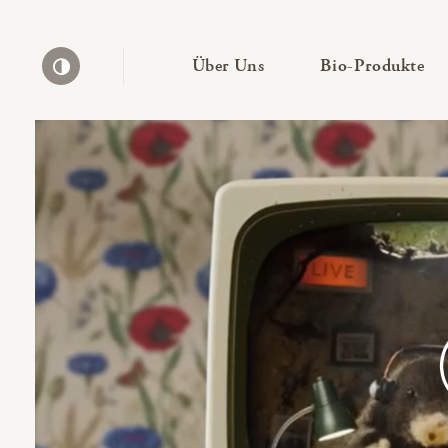
— Untermenü ausklapp
— 
Über Uns
Bio-Produkte
Kontrast erhöhen
Bio-Thek