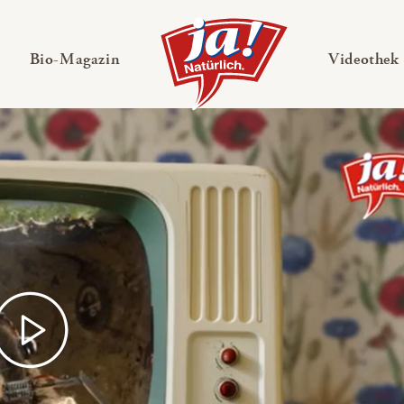
en
Untermenü ausklappen
— Untermenü ausklappen
Bio-Magazin
Videothek