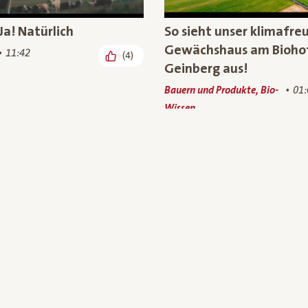
Ja! Natürlich
So sieht unser klimafre
Gewächshaus am Bioho
11:42
(4)
Geinberg aus!
Bauern und Produkte, Bio-
01:
Wissen
nicht gleich Mais: Bio-
Besuch auf dem Bio-Ba
ais aus
unsere Bio-Weidejungri