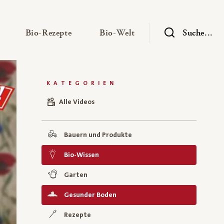
— Untermenü ausklappen
— Untermenü ausklappen
— Untermenü ausklap
Bio-Rezepte
Bio-Welt
Suche...
KATEGORIEN
Alle Videos
Bauern und Produkte
Bio-Wissen
Garten
Gesunder Boden
Rezepte