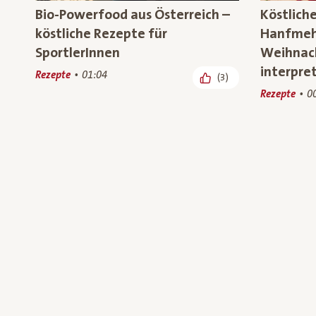
Bio-Powerfood aus Österreich –
Köstlich
köstliche Rezepte für
Hanfmehl
SportlerInnen
Weihnach
interpret
Rezepte
01:04
(3)
Rezepte
0
Alles in eine Schüssel! – Bowls
TV-Spot 
mit heimischem Bio-Superfood
Österrei
Rezepte
00:56
Rezepte, We
(234)