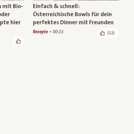
 mit Bio-
Einfach & schnell:
oder
Österreichische Bowls für dein
pte hier
perfektes Dinner mit Freunden
Rezepte
00:15
(12)
d aus
Wandersnacks für die ganze
aft
Familie – Foodbloggerin Melanie
zeigt Rezepte mit Bio-Superfood
(6)