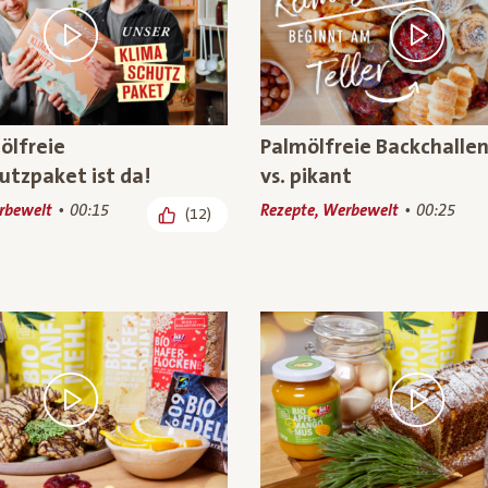
ölfreie
Palmölfreie Backchalle
utzpaket ist da!
vs. pikant
rbewelt
00:15
Rezepte, Werbewelt
00:25
(12)