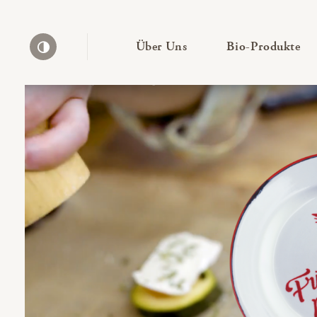
— Untermenü ausklapp
— 
Über Uns
Bio-Produkte
Kontrast erhöhen
Bio-Thek