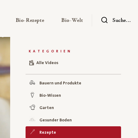
— Untermenü ausklappen
— Untermenü ausklappen
— Untermenü ausklap
Bio-Rezepte
Bio-Welt
Suche...
KATEGORIEN
Alle Videos
Bauern und Produkte
Bio-Wissen
Garten
Gesunder Boden
Rezepte