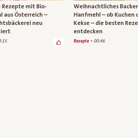
e Rezepte mit Bio-
Weihnachtliches Backen
 aus Österreich –
Hanfmehl – ob Kuchen 
tsbäckerei neu
Kekse – die besten Reze
iert
entdecken
0:15
Rezepte
00:46
: Bio-Superfood aus
TV-Spot : Bio-Superfoo
ch
heimischer Landwirtsch
rbewelt
00:23
Rezepte, Werbewelt
00:37
(20)