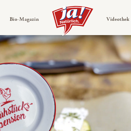
en
Untermenü ausklappen
— Untermenü ausklappen
Bio-Magazin
Videothek