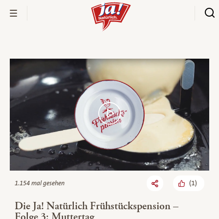
Bio-Thek
(
1
)
1.154 mal gesehen
Die Ja! Natürlich Frühstückspension –
Folge 3: Muttertag