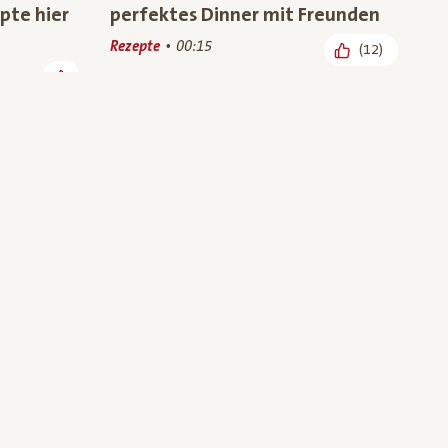
pte hier
perfektes Dinner mit Freunden
Rezepte
00:15
(12)
d aus
Wandersnacks für die ganze
aft
Familie – Foodbloggerin Melanie
zeigt Rezepte mit Bio-Superfood
(6)
aus Österreich
Bio-Wissen, Rezepte
00:49
(45)