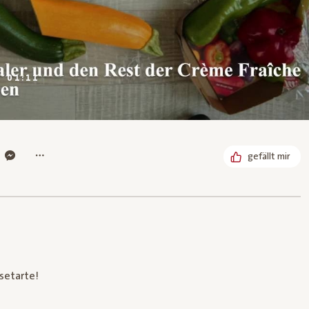
DAUER:
01:11
gefällt mir
setarte!