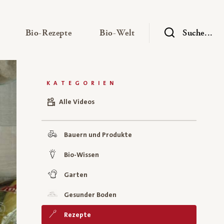
— Untermenü ausklappen
— Untermenü ausklappen
— Untermenü ausklap
Bio-Rezepte
Bio-Welt
Suche...
KATEGORIEN
Alle Videos
Bauern und Produkte
Bio-Wissen
Garten
Gesunder Boden
Rezepte