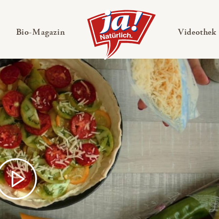
en
Untermenü ausklappen
— Untermenü ausklappen
Bio-Magazin
Videothek