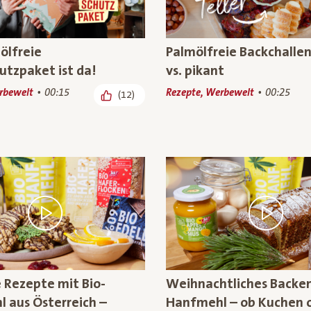
ölfreie
Palmölfreie Backchalle
utzpaket ist da!
vs. pikant
rbewelt
00:15
Rezepte, Werbewelt
00:25
(12)
e Rezepte mit Bio-
Weihnachtliches Backen
 aus Österreich –
Hanfmehl – ob Kuchen 