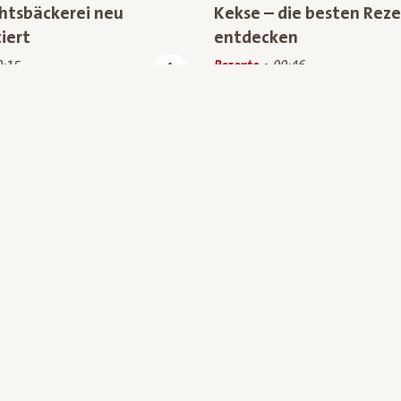
tsbäckerei neu
Kekse – die besten Reze
iert
entdecken
0:15
Rezepte
00:46
: Bio-Superfood aus
TV-Spot : Bio-Superfoo
ch
heimischer Landwirtsch
rbewelt
00:23
Rezepte, Werbewelt
00:37
(20)