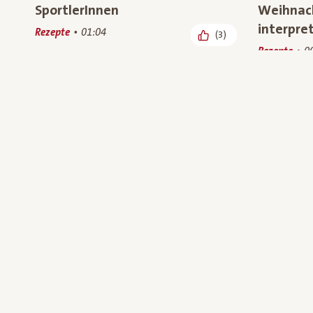
SportlerInnen
Weihnach
interpret
Rezepte
01:04
(3)
Rezepte
0
Alles in eine Schüssel! – Bowls
TV-Spot 
mit heimischem Bio-Superfood
Österrei
Rezepte
00:56
Rezepte, We
(234)