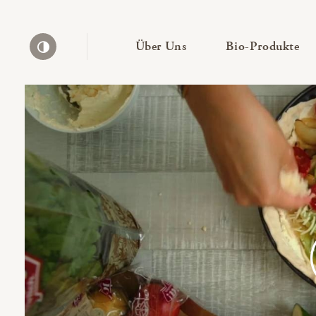
— Untermenü ausklapp
— 
Über Uns
Bio-Produkte
Kontrast erhöhen
Bio-Thek