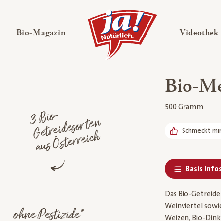
en
Untermenü ausklappen
— Untermenü ausklappen
Bio-Magazin
Videothek
Bio-Me
500 Gramm
3
Bio-
Getrei
deso
rte
a
us
Österreic
n
Schmeckt mi
h
Basis Info
Das Bio-Getreide
Weinviertel sowi
ohne Pestizide*
Weizen, Bio-Dink