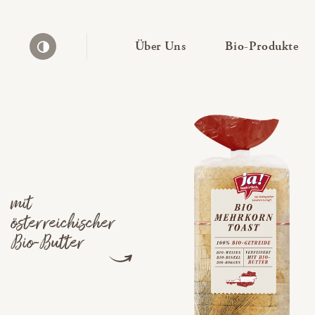
— Untermenü ausklapp
— 
Über Uns
Bio-Produkte
Kontrast erhöhen
mit
österreichischer
Bio-Butter