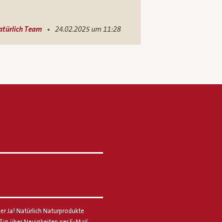
•
atürlich Team
24.02.2025 um 11:28
er Ja! Natürlich Naturprodukte
g über Neuigkeiten per E-Mail