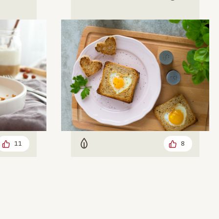
11
8
Vegetarisch