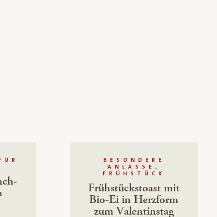
FÜR
BESONDERE
ANLÄSSE,
FRÜHSTÜCK
nch-
Frühstückstoast mit
n
Bio-Ei in Herzform
zum Valentinstag