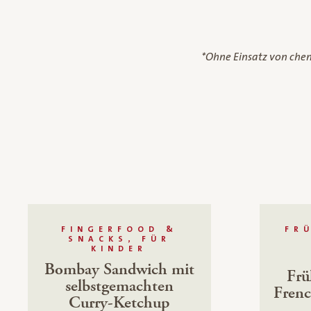
*Ohne Einsatz von che
FINGERFOOD &
FR
SNACKS, FÜR
KINDER
Bombay Sandwich mit
Frü
selbstgemachten
Frenc
Curry-Ketchup