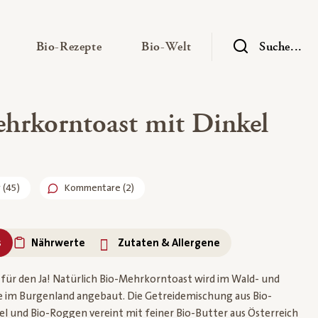
— Untermenü ausklappen
— Untermenü ausklappen
— Untermenü ausklap
Bio-Rezepte
Bio-Welt
Suche...
hrkorntoast mit Dinkel
r
(
45
)
Kommentare (2)
s
Nährwerte
Zutaten & Allergene
 für den Ja! Natürlich Bio-Mehrkorntoast wird im Wald- und
e im Burgenland angebaut. Die Getreidemischung aus Bio-
el und Bio-Roggen vereint mit feiner Bio-Butter aus Österreich