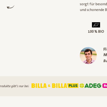
sorgt für beson
und schonende B
100 % BIO
F
M
Bu
rodukte gibt's nur bei: