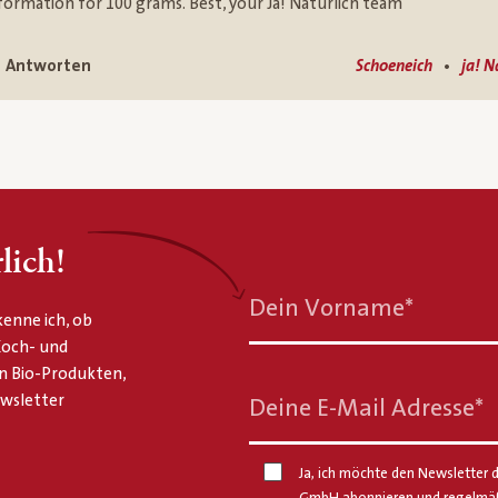
formation for 100 grams. Best, your Ja! Natürlich team
•
Antworten
Schoeneich
ja! N
lich!
Dein Vorname
*
enne ich, ob
 Koch- und
n Bio-Produkten,
ewsletter
Deine E-Mail Adresse
*
Ja, ich möchte den Newsletter d
GmbH abonnieren und regelmäßi