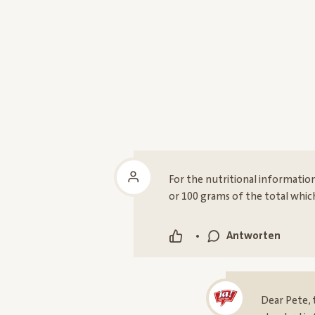
For the nutritional information
or 100 grams of the total which
•
Antworten
Dear Pete, 