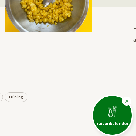
u
Frühling
Saisonkalender