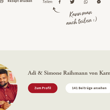
Rezept drucken
Teilen:
Kann man
auch teilen :)
Adi & Simone Raihmann von Kar
Zum Profil
141 Beiträge ansehen