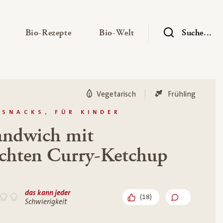
— Untermenü ausklappen
— Untermenü ausklappen
— Untermenü ausklap
Bio-Rezepte
Bio-Welt
Suche...
Vegetarisch
Frühling
 SNACKS, FÜR KINDER
ndwich mit
achten Curry-Ketchup
das kann jeder
(
18
)
Schwierigkeit