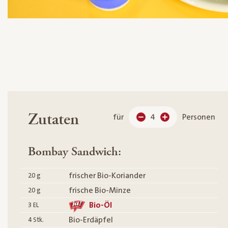
Zutaten
für
4
Personen
Bombay Sandwich:
frischer Bio-Koriander
20
g
frische Bio-Minze
20
g
Bio-Öl
3
EL
Bio-Erdäpfel
4
Stk.