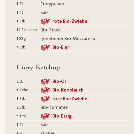
Currypulver
1
TL
Salz
1
TL
rote Bio-Zwiebel
1
Stk.
Bio-Toast
12
Scheiben
geriebener Bio-Mozzarella
100
g
Bio-Eier
4
Stk.
Curry-Ketchup
Bio-Öl
2
EL
Bio-Knoblauch
1
Zehe
rote Bio-Zwiebel
1
Stk.
Bio-Tomaten
2
Stk.
Bio-Essig
50
ml
Salz
1
TL
Zucker
1
w