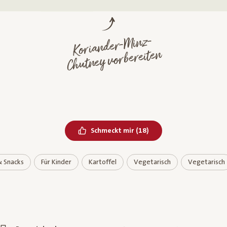
Koriander-
Minz-
Chutney vorbereiten
Bereits geliked
Schmeckt mir
(
18
)
& Snacks
Für Kinder
Kartoffel
Vegetarisch
Vegetarisch