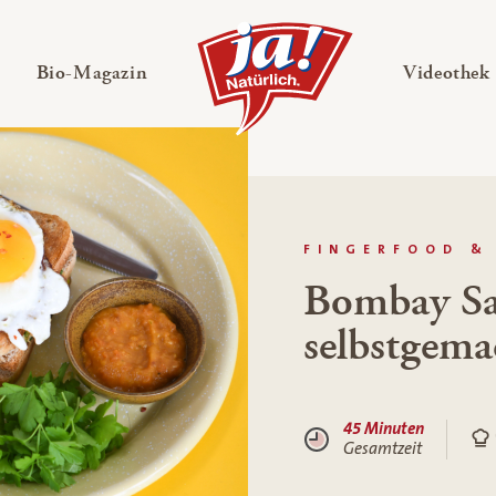
en
Untermenü ausklappen
— Untermenü ausklappen
Bio-Magazin
Videothek
FINGERFOOD &
Bombay Sa
selbstgem
45 Minuten
Gesamtzeit