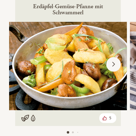
Erdäpfel-Gemüse-Pfanne mit
Schwammerl
5
Vegan
Vegetarisch