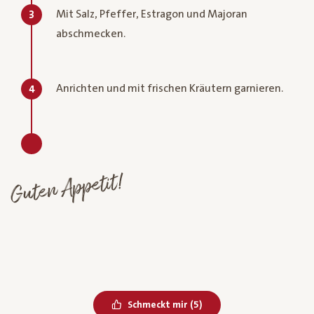
Mit Salz, Pfeffer, Estragon und Majoran
3
abschmecken.
Anrichten und mit frischen Kräutern garnieren.
4
Guten Appetit!
Bereits geliked
Schmeckt mir
(
5
)