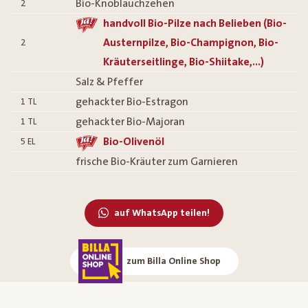
Bio-Knoblauchzehen
2
handvoll Bio-Pilze nach Belieben (Bio-
Austernpilze, Bio-Champignon, Bio-
2
Kräuterseitlinge, Bio-Shiitake,...)
Salz & Pfeffer
gehackter Bio-Estragon
1
TL
gehackter Bio-Majoran
1
TL
Bio-Olivenöl
5
EL
frische Bio-Kräuter zum Garnieren
auf WhatsApp teilen!
zum Billa Online Shop