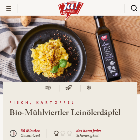
FISCH, KARTOFFEL
Bio-Mühlviertler Leinölerdäpfel
30 Minuten
das kann jeder
Gesamtzeit
Schwierigkeit