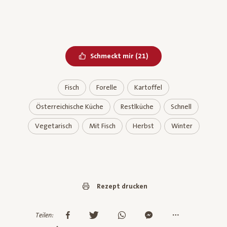
Bereits geliked
Schmeckt mir
(
21
)
Fisch
Forelle
Kartoffel
Österreichische Küche
Restlküche
Schnell
Vegetarisch
Mit Fisch
Herbst
Winter
Rezept drucken
Teilen: