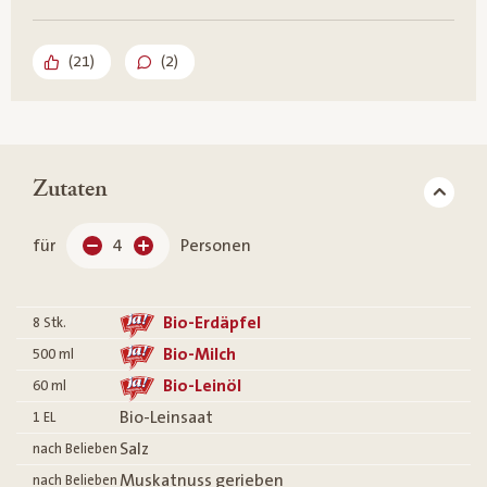
(
21
)
(2)
Zutaten
für
4
Personen
Bio-Erdäpfel
8
Stk.
Bio-Milch
500
ml
Bio-Leinöl
60
ml
Bio-Leinsaat
1
EL
Salz
nach Belieben
Muskatnuss gerieben
nach Belieben