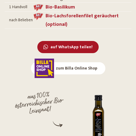
Bio-Basilikum
1
Handvoll
Bio-Lachsforellenfilet geräuchert
nach Belieben
(optional)
auf WhatsApp teilen!
zum Billa Online Shop
aus 100%
österreichischer Bio-
Leinsaat!