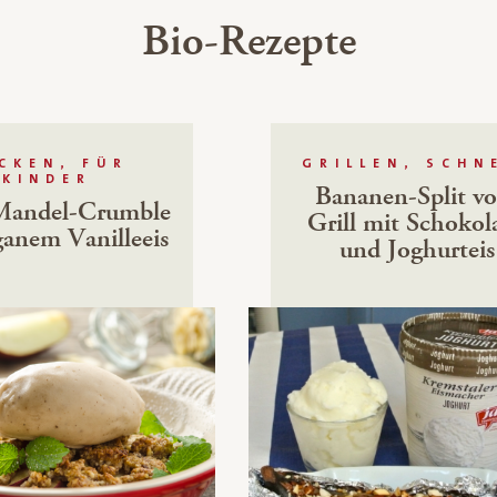
Bio-Rezepte
CKEN, FÜR
GRILLEN, SCHN
KINDER
Bananen-Split v
Mandel-Crumble
Grill mit Schokol
ganem Vanilleeis
und Joghurteis