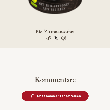
Bio-Zitronensorbet
vegan
100 % gentechnikfrei
100 % palmölfrei
Kommentare
Jetzt Kommentar schreiben