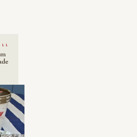
ELL
om
ade