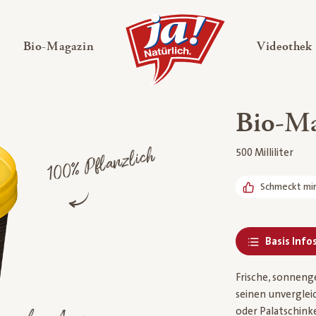
en
Untermenü ausklappen
— Untermenü ausklappen
Bio-Magazin
Videothek
Bio-Ma
100% Pflanzlich
500 Milliliter
Schmeckt mi
Basis Info
Frische, sonneng
seinen unverglei
oder Palatschink