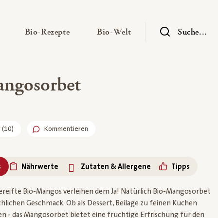
— Untermenü ausklappen
— Untermenü ausklappen
— Untermenü ausklap
Bio-Rezepte
Bio-Welt
Suche...
ngosorbet
r
(
10
)
Kommentieren
s
Nährwerte
Zutaten & Allergene
Tipps
ereifte Bio-Mangos verleihen dem Ja! Natürlich Bio-Mangosorbet
chlichen Geschmack. Ob als Dessert, Beilage zu feinen Kuchen
en - das Mangosorbet bietet eine fruchtige Erfrischung für den