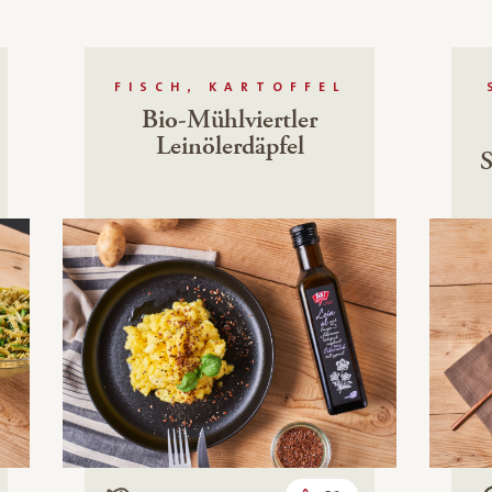
FISCH, KARTOFFEL
Bio-Mühlviertler
Leinölerdäpfel
S