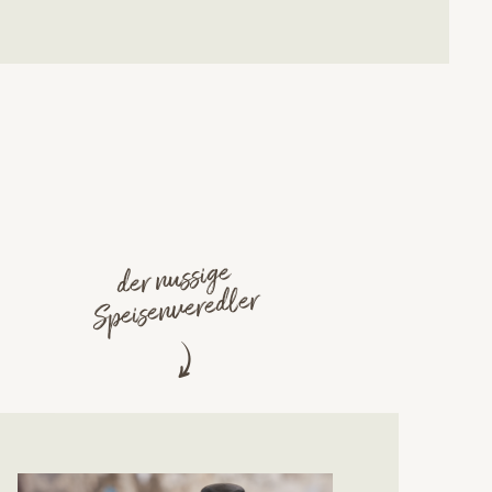
der nussige
Speisenveredler