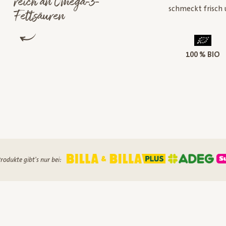
reich an Omega-3-
schmeckt frisch 
Fettsäuren
100 % BIO
rodukte gibt's nur bei: