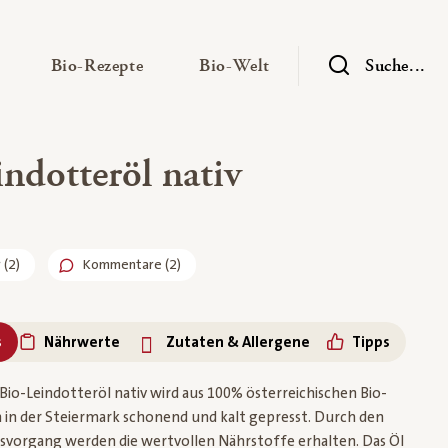
— Untermenü ausklappen
— Untermenü ausklappen
— Untermenü ausklap
Bio-Rezepte
Bio-Welt
Suche...
ndotteröl nativ
r
(
2
)
Kommentare (2)
s
Nährwerte
Zutaten & Allergene
Tipps
 Bio-Leindotteröl nativ wird aus 100% österreichischen Bio-
in der Steiermark schonend und kalt gepresst. Durch den
vorgang werden die wertvollen Nährstoffe erhalten. Das Öl