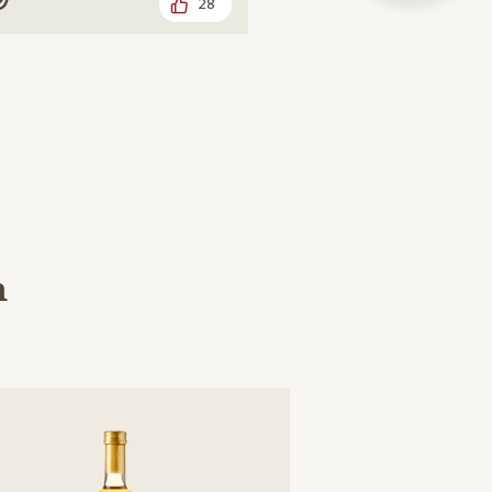
28
egan
h