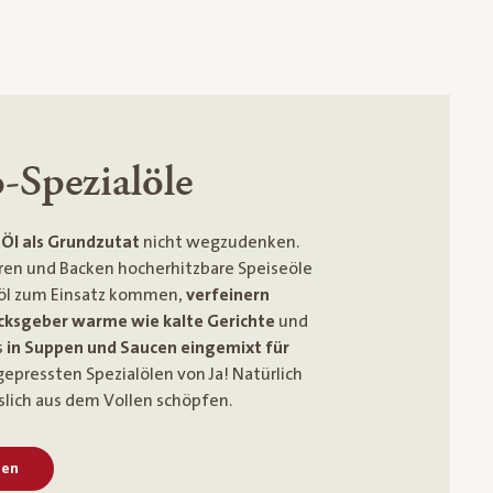
-Spezialöle
Öl als Grundzutat
nicht wegzudenken.
ren und Backen hocherhitzbare Speiseöle
öl zum Einsatz kommen,
verfeinern
cksgeber warme wie kalte Gerichte
und
s
in Suppen und Saucen eingemixt für
gepressten Spezialölen von Ja! Natürlich
slich aus dem Vollen schöpfen.
len