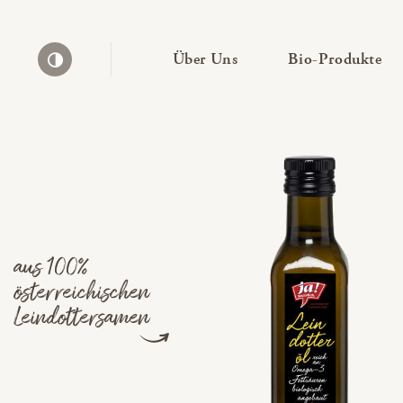
— Untermenü ausklapp
— 
Über Uns
Bio-Produkte
Kontrast erhöhen
aus 100%
österreichischen
Leindottersamen