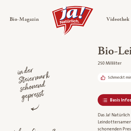
en
Untermenü ausklappen
— Untermenü ausklappen
Bio-Magazin
Videothek
Bio-Lei
250 Milliliter
i
n
der
Steier
mar
sc
ho
ne
n
ge
k
Schmeckt mi
d
presst
Basis Info
Das Ja! Natürlich
Leindottersamen 
schonenden Press