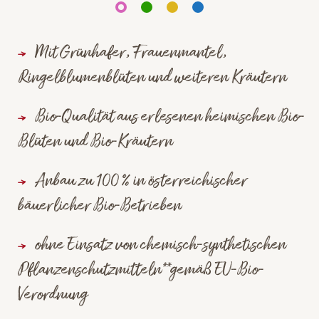
Mit Grünhafer, Frauenmantel,
Ringelblumenblüten und weiteren Kräutern
Bio-Qualität aus erlesenen heimischen Bio-
Blüten und Bio-Kräutern
Anbau zu 100 % in österreichischer
bäuerlicher Bio-Betrieben
ohne Einsatz von chemisch-synthetischen
Pflanzenschutzmitteln**gemäß EU-Bio-
Verordnung