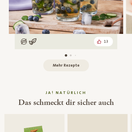
13
Low Carb
Vegan
Mehr Rezepte
JA! NATÜRLICH
Das schmeckt dir sicher auch