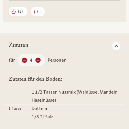
(
2
)
Zutaten
für
4
Personen
Zutaten für den Boden:
1 1/2 Tassen Nussmix (Walnüsse, Mandeln,
Haselnüsse)
Datteln
1
Tasse
1/8 TL Salz