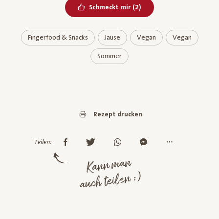
Bereits geliked
Schmeckt mir
(
2
)
Fingerfood & Snacks
Jause
Vegan
Vegan
Sommer
Rezept drucken
Teilen:
Kann man
auch teilen :)