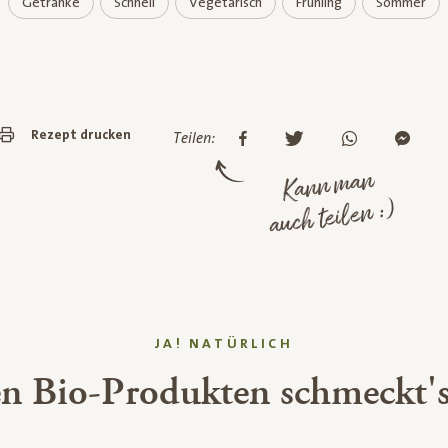
Getränke
Schnell
Vegetarisch
Frühling
Sommer
Rezept drucken
Teilen:
Kann man
auch teilen :)
JA! NATÜRLICH
en Bio-Produkten schmeckt's