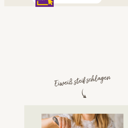
Eiweiß steif schlagen