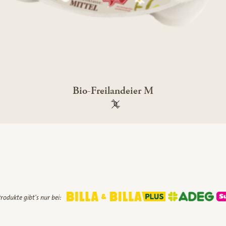
Bio-Freilandeier M
100 % gentechnikfrei
rodukte gibt's nur bei: