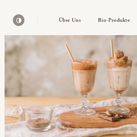
— Untermenü ausklapp
— 
Über Uns
Bio-Produkte
Kontrast erhöhen