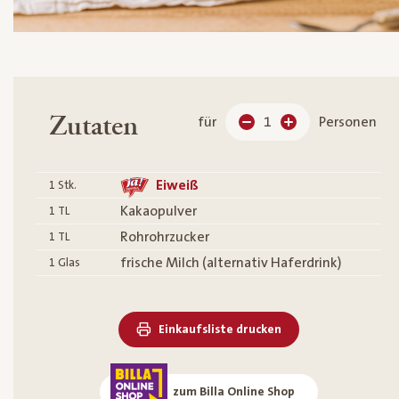
Zutaten
für
1
Personen
Eiweiß
1
Stk.
Kakaopulver
1
TL
Rohrohrzucker
1
TL
frische Milch (alternativ Haferdrink)
1
Glas
Einkaufsliste drucken
zum Billa Online Shop