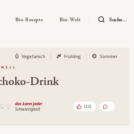
— Untermenü ausklappen
— Untermenü ausklappen
— Untermenü ausklap
Bio-Rezepte
Bio-Welt
Suche...
Vegetarisch
Frühling
Sommer
HNELL
choko-Drink
das kann jeder
(
22
)
Schwierigkeit