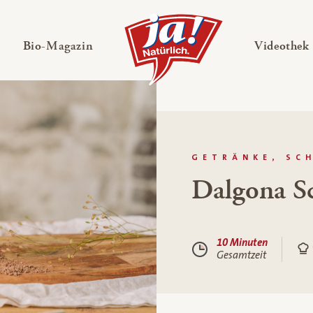
en
Untermenü ausklappen
— Untermenü ausklappen
Bio-Magazin
Videothek
GETRÄNKE, SC
Dalgona S
10 Minuten
Gesamtzeit