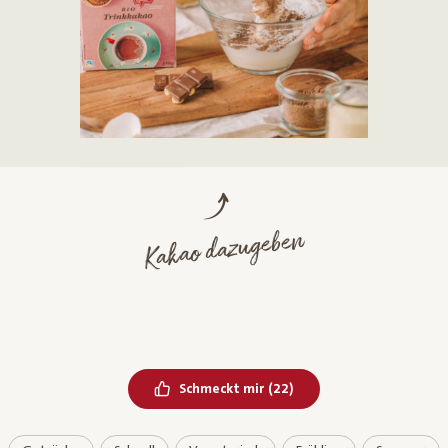
Kakao dazugeben
Bereits geliked
Schmeckt mir
(
22
)