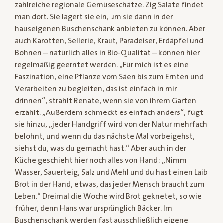
zahlreiche regionale Gemüseschätze. Zig Salate findet
man dort. Sie lagert sie ein, um sie dann in der
hauseigenen Buschenschank anbieten zu können. Aber
auch Karotten, Sellerie, Kraut, Paradeiser, Erdäpfel und
Bohnen – natürlich alles in Bio-Qualität – können hier
regelmäßig geerntet werden. „Für mich ist es eine
Faszination, eine Pflanze vom Säen bis zum Ernten und
Verarbeiten zu begleiten, das ist einfach in mir
drinnen“, strahlt Renate, wenn sie von ihrem Garten
erzählt. „Außerdem schmeckt es einfach anders“, fügt
sie hinzu, „jeder Handgriff wird von der Natur mehrfach
belohnt, und wenn du das nächste Mal vorbeigehst,
siehst du, was du gemacht hast.“ Aber auch in der
Küche geschieht hier noch alles von Hand: „Nimm
Wasser, Sauerteig, Salz und Mehl und du hast einen Laib
Brot in der Hand, etwas, das jeder Mensch braucht zum
Leben.“ Dreimal die Woche wird Brot geknetet, so wie
früher, denn Hans war ursprünglich Bäcker. Im
Buschenschank werden fast ausschließlich eigene