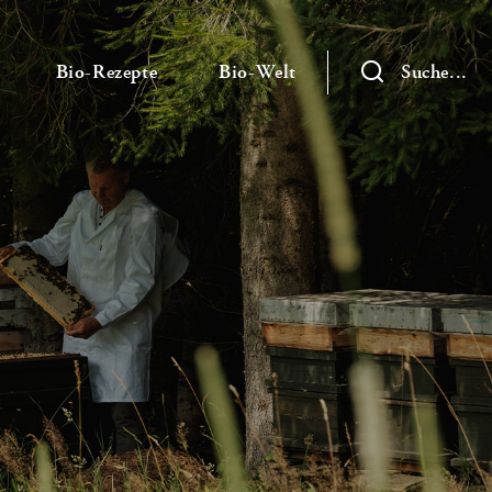
— Untermenü ausklappen
— Untermenü ausklappen
— Untermenü ausklap
Bio-Rezepte
Bio-Welt
Suche...