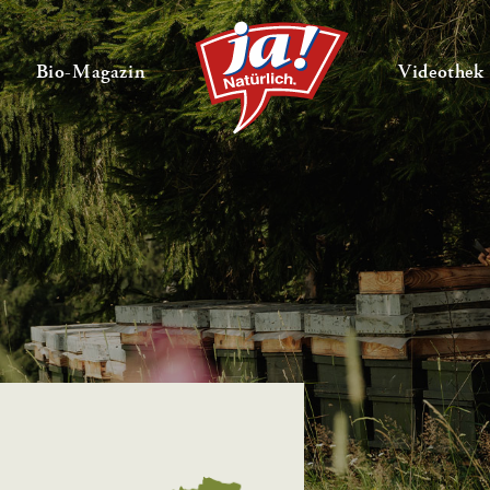
en
Untermenü ausklappen
— Untermenü ausklappen
Bio-Magazin
Videothek