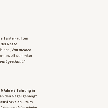
ne Tante kauften
, der Neffe
hlen: „
Von meinen
chmunzelt der
Imker
aputt geschaut.
“
 46 Jahre Erfahrung in
n an den Nagel gehängt.
enenstöcke ab
–
zum
n Arbeiten gleich wieder