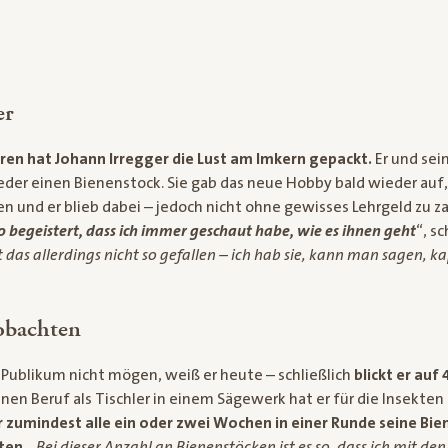
er
hren hat Johann Irregger die Lust am Imkern gepackt.
Er und sei
jeder einen Bienenstock. Sie gab das neue Hobby bald wieder auf
en und er blieb dabei – jedoch nicht ohne gewisses Lehrgeld zu za
o begeistert, dass ich immer geschaut habe, wie es ihnen geht
“, s
 das allerdings nicht so gefallen – ich hab sie, kann man sagen, k
obachten
l Publikum nicht mögen, weiß er heute – schließlich
blickt er auf
nen Beruf als Tischler in einem Sägewerk hat er für die Insekte
er zumindest alle ein oder zwei Wochen in einer Runde seine Bi
ten
. „
Bei dieser Anzahl an Bienenstöcken ist es so, dass ich mit de