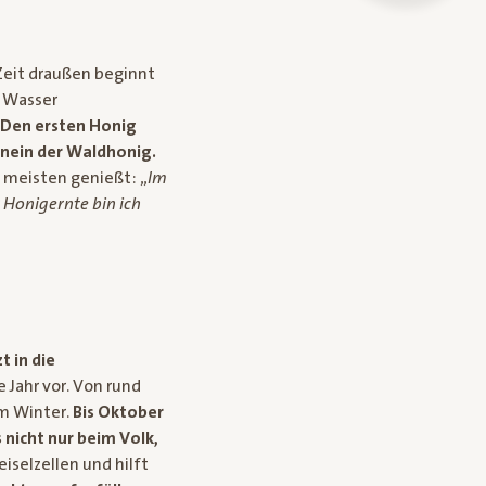
Zeit draußen beginnt
r Wasser
Den ersten Honig
hinein der Waldhonig.
meisten genießt: „
Im
 Honigernte bin ich
t in die
 Jahr vor. Von rund
im Winter.
Bis Oktober
 nicht nur beim Volk,
iselzellen und hilft