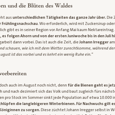
n und die Blüten des Waldes
eht aus
unterschiedlichen Tätigkeiten das ganze Jahr über.
Die 
r Frühlingsnachschau
. Wo erforderlich, wird mit Zuckersirup ode
lich gibt es in seiner Region vor Anfang Mai kaum Nektareintrag.
 es folgen Ahorn und von der ersten Juniwoche bis in den Juli 
arbeit dann vorbei. Das ist auch die Zeit, die
Johann Irregger
am 
fend schauen, wie ich mit dem Wetter zurechtkomme, während der
ugust ist das vorbei und es kehrt ein wenig Ruhe ein.
“
vorbereiten
jedoch auch im August noch nicht, denn
für die Bienen geht es jetz
h und nach dezimiert sich das Volk und baut zugleich fürs nächste
nen pro Stock im Sommer sinkt jede Population auf etwa 10.000 
chlüpfen die langlebigeren Winterbienen.
Für Nachwuchs gilt es
 Königinnen zu sorgen.
Diese züchtet Johann Irregger selbst in We