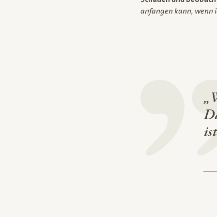
anfangen kann, wenn ic
„W
Da
is