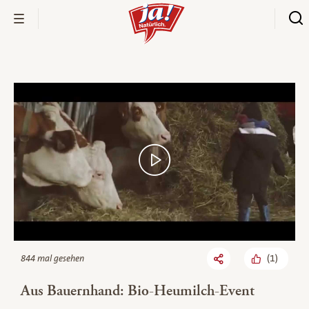
Bio-Thek
(
1
)
844 mal gesehen
Aus Bauernhand: Bio-Heumilch-Event