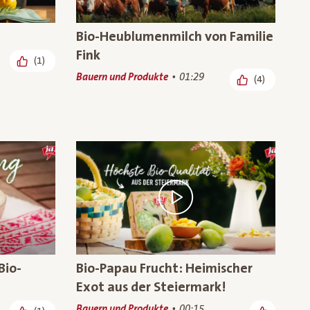
Bio-Heublumenmilch von Familie
Fink
(1)
Bauern und Produkte
01:29
(4)
Bio-
Bio-Papau Frucht: Heimischer
Exot aus der Steiermark!
Bauern und Produkte
00:15