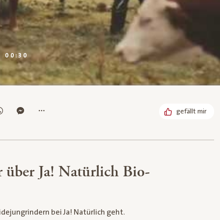
DAUER:
00:30
gefällt mir
 über Ja! Natürlich Bio-
ejungrindern bei Ja! Natürlich geht.