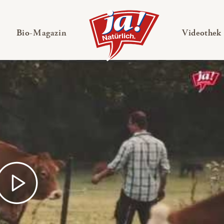
en
Untermenü ausklappen
— Untermenü ausklappen
Bio-Magazin
Videothek