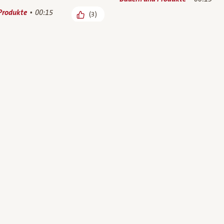
Produkte
00:15
(3)
: Ja! Natürlich Bio-Tofu
Unser Bio-Praktikant zu
n
bei Bio-Bauer Jürgen H
Produkte
00:15
Bauern und Produkte
00:55
(4)
Mehr Laden