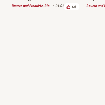
Bauern und Produkte, Bio-
01:01
Bauern und 
(2)
Wissen
Unser Bio-Praktikant zu Besuch
Jetzt Neu
bei unserem Bio-Tofu Bauern
aus Wie
Bauern und Produkte
00:55
Bauern und 
(6)