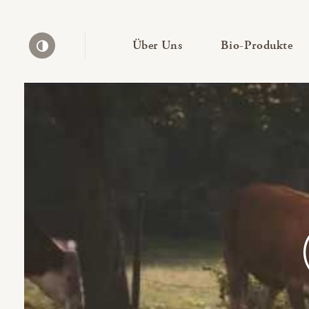
— Untermenü ausklapp
— 
Über Uns
Bio-Produkte
Kontrast erhöhen
Bio-Thek