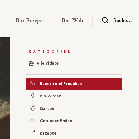
— Untermenü ausklappen
— Untermenü ausklappen
— Untermenü ausklap
Bio-Rezepte
Bio-Welt
Suche...
KATEGORIEN
Alle Videos
Bauern und Produkte
Bio-Wissen
Garten
Gesunder Boden
Rezepte