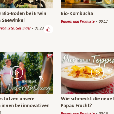
 Bio-Boden bei Erwin
Bio-Kombucha
m Seewinkel
Bauern und Produkte
00:17
Produkte, Gesunder
01:23
rstützen unsere
Wie schmeckt die neue 
:innen bei innovativen
Papau Frucht?
n
Bauern und Produkte
00:15