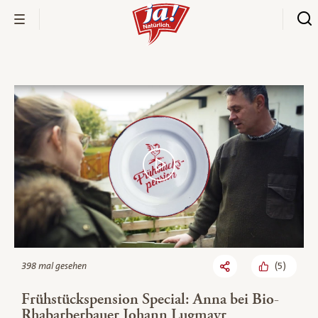
Bio-Thek
(
5
)
398 mal gesehen
Frühstückspension Special: Anna bei Bio-
Rhabarberbauer Johann Lugmayr