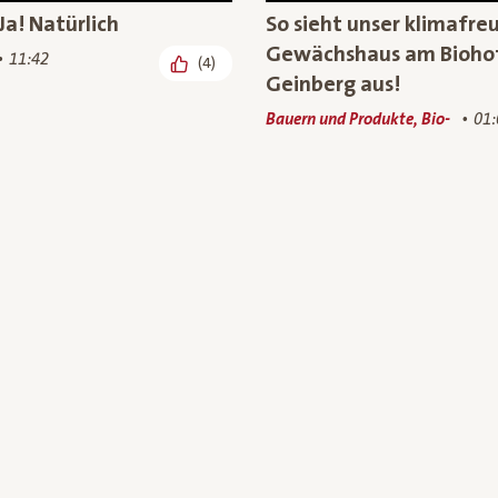
Ja! Natürlich
So sieht unser klimafre
Gewächshaus am Bioho
11:42
(4)
Geinberg aus!
Bauern und Produkte, Bio-
01:
Wissen
nicht gleich Mais: Bio-
Besuch auf dem Bio-Ba
ais aus
unsere Bio-Weidejungri
terreich
Bauern und Produkte, Bio-
00: