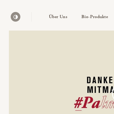
— Untermenü ausklapp
— 
Über Uns
Bio-Produkte
Kontrast erhöhen
Bio-Thek