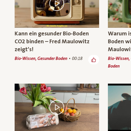
Kann ein gesunder Bio-Boden
Warum ist
CO2 binden – Fred Maulowitz
Boden wi
zeigt’s!
Maulowit
Bio-Wissen, Gesunder Boden
00:18
Bio-Wissen,
Boden