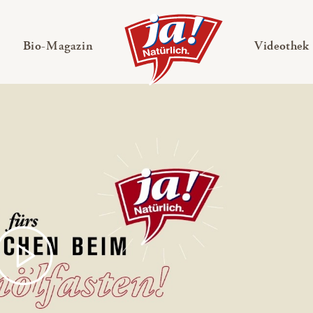
en
Untermenü ausklappen
— Untermenü ausklappen
Bio-Magazin
Videothek