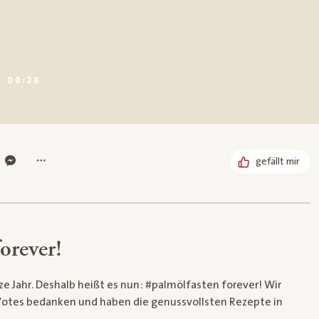
DAUER:
00:28
gefällt mir
orever!
ze Jahr. Deshalb heißt es nun: #palmölfasten forever! Wir
Votes bedanken und haben die genussvollsten Rezepte in