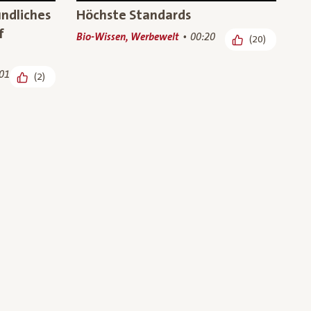
undliches
Höchste Standards
f
Bio-Wissen, Werbewelt
00:20
(20)
01
(2)
uernhof:
Besuch auf dem Bio-Bauernhof:
nder
unsere Bio-Wiesenhendl
46
Bauern und Produkte, Bio-
00:48
(5)
(7)