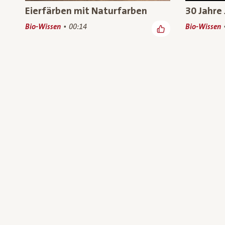
Eierfärben mit Naturfarben
30 Jahre 
Bio-Wissen
00:14
Bio-Wissen
Gesunder Boden lebt von
Mais ist 
unserem höchsten Bio-Wissen
Popcornm
Niederös
Bio-Wissen, Werbewelt
00:35
(19)