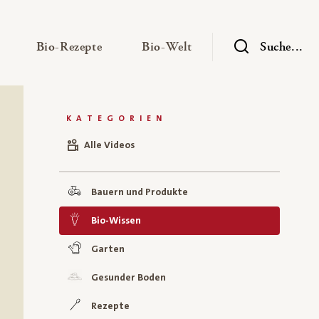
— Untermenü ausklappen
— Untermenü ausklappen
— Untermenü ausklap
Bio-Rezepte
Bio-Welt
Suche...
KATEGORIEN
Alle Videos
Bauern und Produkte
Bio-Wissen
Garten
Gesunder Boden
Rezepte