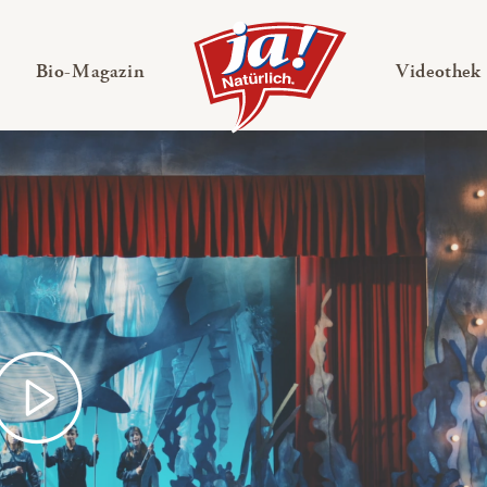
en
Untermenü ausklappen
— Untermenü ausklappen
Bio-Magazin
Videothek