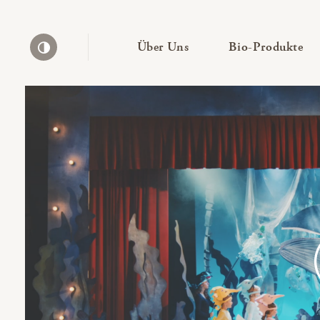
— Untermenü ausklapp
— 
Über Uns
Bio-Produkte
Kontrast erhöhen
Bio-Thek