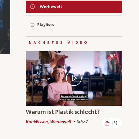
Werbewelt
Playlists
NÄCHSTES VIDEO
 geliked:
Warum ist Plastik schlecht?
Bio-Wissen, Werbewelt
00:27
(5)