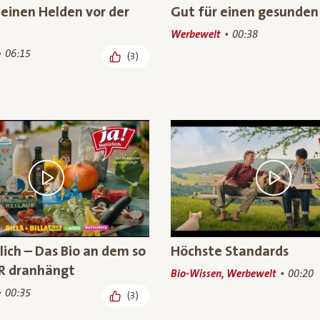
leinen Helden vor der
Gut für einen gesunden
Werbewelt
00:38
06:15
(3)
lich – Das Bio an dem so
Höchste Standards
R dranhängt
Bio-Wissen, Werbewelt
00:20
00:35
(3)