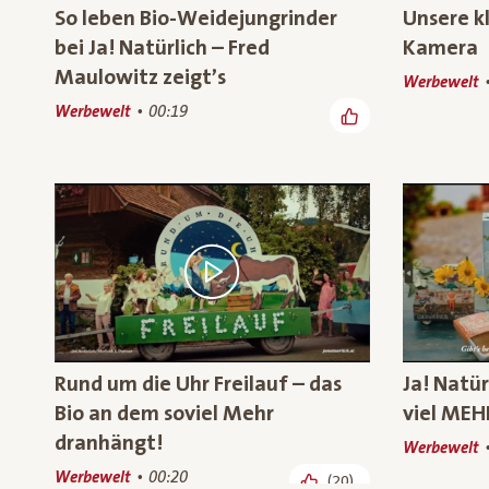
So leben Bio-Weidejungrinder
Unsere k
bei Ja! Natürlich – Fred
Kamera
Maulowitz zeigt’s
Werbewelt
Werbewelt
00:19
Rund um die Uhr Freilauf – das
Ja! Natür
Bio an dem soviel Mehr
viel MEH
dranhängt!
Werbewelt
Werbewelt
00:20
(20)