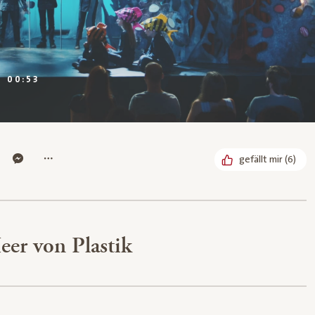
DAUER:
00:53
Bereits
gefällt mir
(
6
)
er von Plastik