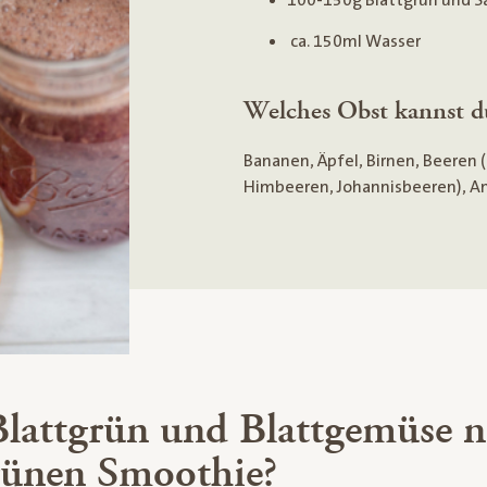
100-150g Blattgrün und S
ca. 150ml Wasser
Welches Obst kannst d
Bananen, Äpfel, Birnen, Beeren
Himbeeren, Johannisbeeren), An
Blattgrün und Blattgemüse 
rünen Smoothie?