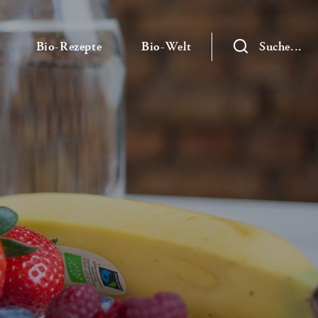
— Untermenü ausklappen
— Untermenü ausklappen
— Untermenü ausklap
Bio-Rezepte
Bio-Welt
Suche...