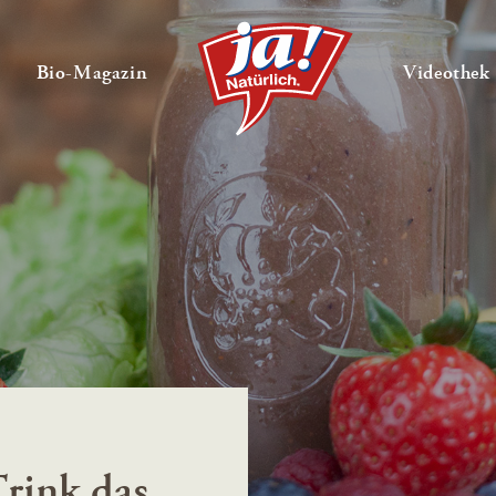
en
Untermenü ausklappen
— Untermenü ausklappen
Bio-Magazin
Videothek
rink das