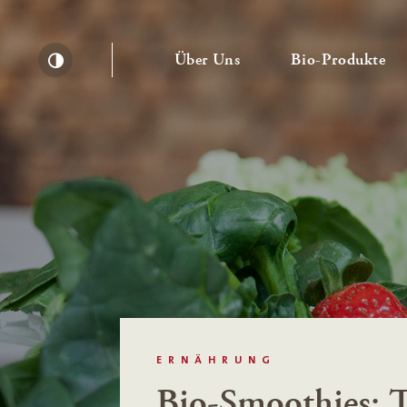
— Untermenü ausklapp
— 
Über Uns
Bio-Produkte
Kontrast erhöhen
ERNÄHRUNG
Bio-Smoothies: T