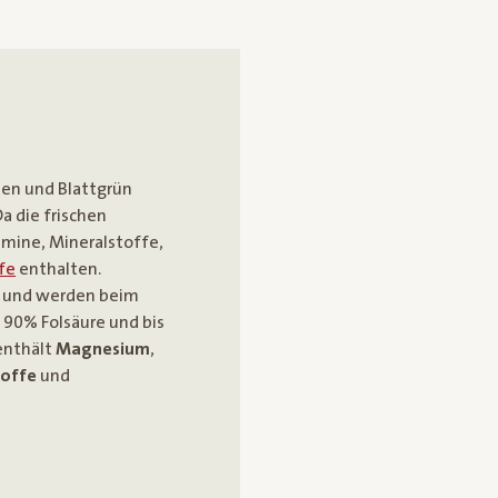
ten und Blattgrün
a die frischen
amine, Mineralstoffe,
fe
enthalten.
ch und werden beim
u 90% Folsäure und bis
 enthält
Magnesium
,
toffe
und