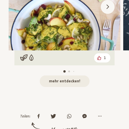
1
Vegan
Vegetarisch
mehr entdecken!
Teilen: