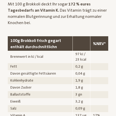
Mit 100 g Brokkoli deckt Ihr sogar
172 % eures
Tagesbedarfs an Vitamin K.
Das Vitamin trägt zu einer
normalen Blutgerinnung und zur Erhaltung normaler
Knochen bei.
100g Brokkoli frisch gegart
%NRV*
enthält durchschnittlichn
97 kJ /
Brennwert in kJ / kcal
23 kcal
Fett
0,2 g
Davon gesättigte Fettsäuren
0,04 g
Kohlenhydrate
1,9 g
Davon Zucker
1,8 g
Ballaststoffe
3 gn
Eiweiß
3,2 g
Salz
0,09 g
Vitamin A
137 µg
17%