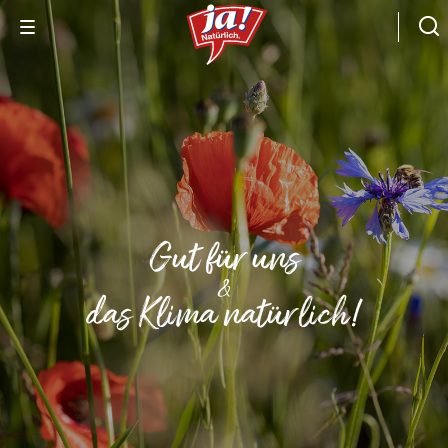
Gut für uns
&
das Klima natürlich!