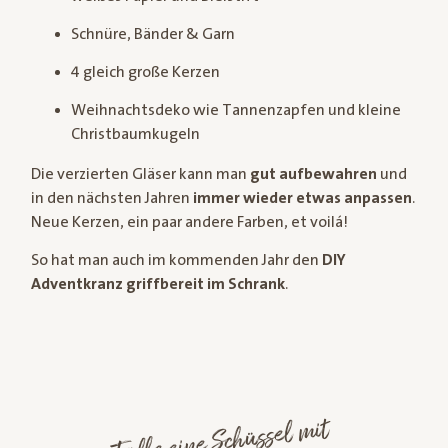
Schnüre, Bänder & Garn
4 gleich große Kerzen
Weihnachtsdeko wie Tannenzapfen und kleine
Christbaumkugeln
Die verzierten Gläser kann man
gut aufbewahren
und
in den nächsten Jahren
immer wieder etwas anpassen
.
Neue Kerzen, ein paar andere Farben, et voilá!
So hat man auch im kommenden Jahr den
DIY
Adventkranz griffbereit im Schrank
.
Fülle eine Schüssel
mit