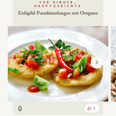
FÜR KINDER,
HAUPTGERICHTE
Erdäpfel-Paradeiserlangos mit Oregano
2
Vegetarisch