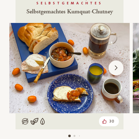
SELBSTGEMACHTES
Selbstgemachtes Kumquat-Chutney
30
Low Carb
Vegan
Vegetarisch