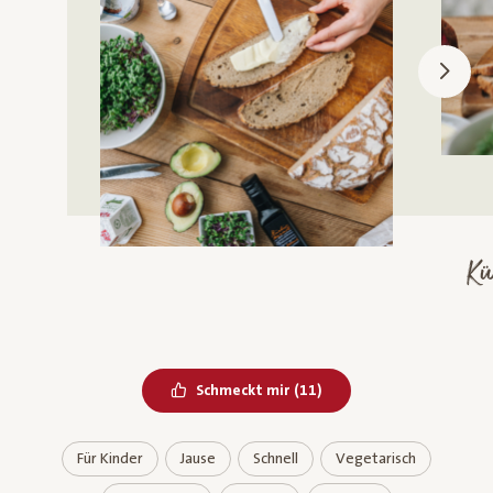
Kü
Bereits geliked
Schmeckt mir
(
11
)
Für Kinder
Jause
Schnell
Vegetarisch