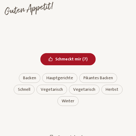
Guten Appetit!
Bereits geliked
Schmeckt mir
(
7
)
Backen
Hauptgerichte
Pikantes Backen
Schnell
Vegetarisch
Vegetarisch
Herbst
Winter