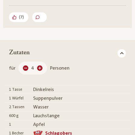
(
7
)
Zutaten
für
4
Personen
Dinkelreis
1
Tasse
Suppenpulver
1
Würfel
Wasser
2
Tassen
Lauchstange
600
g
Apfel
1
Schlagobers
1
Becher