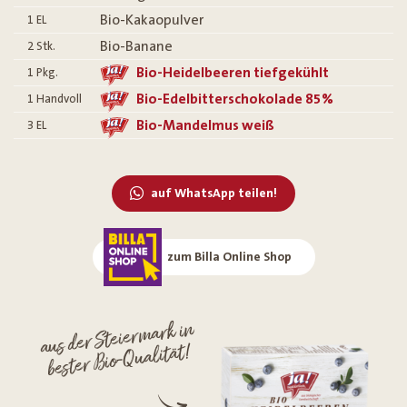
Bio-Kakaopulver
1
EL
Bio-Banane
2
Stk.
Bio-Heidelbeeren tiefgekühlt
1
Pkg.
Bio-Edelbitterschokolade 85%
1
Handvoll
Bio-Mandelmus weiß
3
EL
auf WhatsApp teilen!
zum Billa Online Shop
aus der Steiermark in
bester Bio-Qualität!