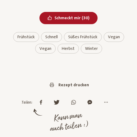
Bereits geliked
Schmeckt mir
(
30
)
Frühstück
Schnell
Süßes Frühstück
Vegan
Vegan
Herbst
Winter
Rezept drucken
Teilen:
Kann man
auch teilen :)