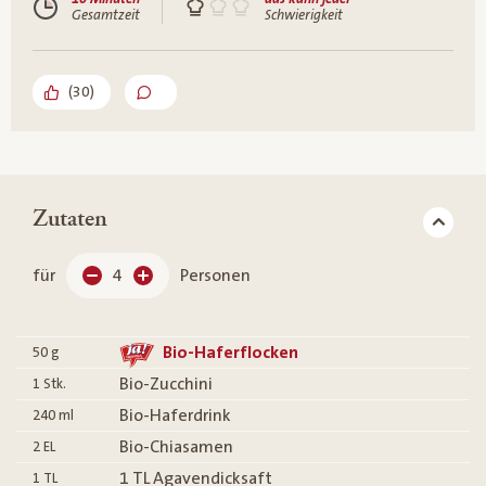
Gesamtzeit
Schwierigkeit
(
30
)
Zutaten
für
4
Personen
Bio-Haferflocken
50
g
Bio-Zucchini
1
Stk.
Bio-Haferdrink
240
ml
Bio-Chiasamen
2
EL
1 TL Agavendicksaft
1
TL