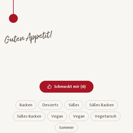
Guten Appetit!
Bereits geliked
Schmeckt mir
(
6
)
Backen
Desserts
Süßes
Süßes Backen
Süßes Backen
Vegan
Vegan
Vegetarisch
Sommer