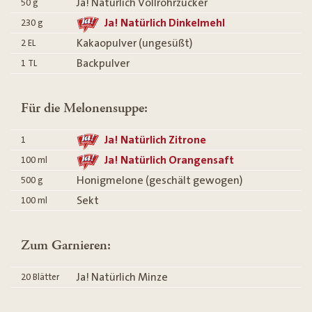
Ja! Natürlich Vollrohrzucker
50
g
Ja! Natürlich Dinkelmehl
230
g
Kakaopulver (ungesüßt)
2
EL
Backpulver
1
TL
Für die Melonensuppe:
Ja! Natürlich Zitrone
1
Ja! Natürlich Orangensaft
100
ml
Honigmelone (geschält gewogen)
500
g
Sekt
100
ml
Zum Garnieren:
Ja! Natürlich Minze
20
Blätter