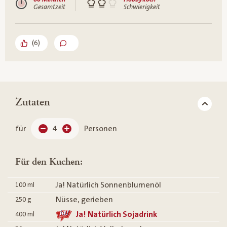
Gesamtzeit
Schwierigkeit
(
6
)
Zutaten
für
4
Personen
Für den Kuchen:
Ja! Natürlich Sonnenblumenöl
100
ml
Nüsse, gerieben
250
g
Ja! Natürlich Sojadrink
400
ml