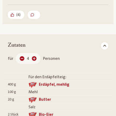
(
4
)
Zutaten
für
4
Personen
Für den Erdäpfelteig:
Erdäpfel, mehlig
400
g
Mehl
100
g
Butter
20
g
Salz
Bio-Eier
2
Stück