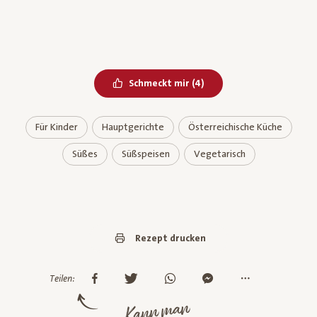
Bereits geliked
Schmeckt mir
(
4
)
Für Kinder
Hauptgerichte
Österreichische Küche
Süßes
Süßspeisen
Vegetarisch
Rezept drucken
Teilen:
Kann man