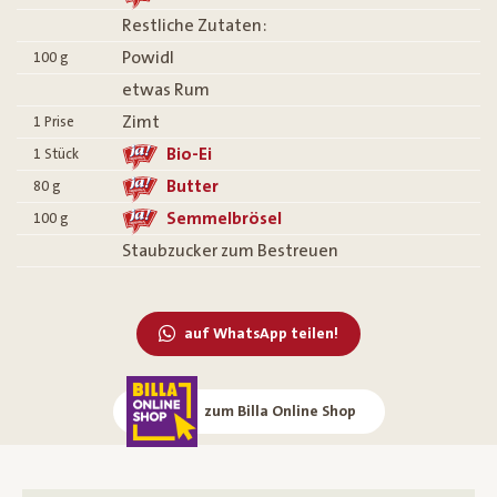
Restliche Zutaten:
Powidl
100
g
etwas Rum
Zimt
1
Prise
Bio-Ei
1
Stück
Butter
80
g
Semmelbrösel
100
g
Staubzucker zum Bestreuen
auf WhatsApp teilen!
zum Billa Online Shop