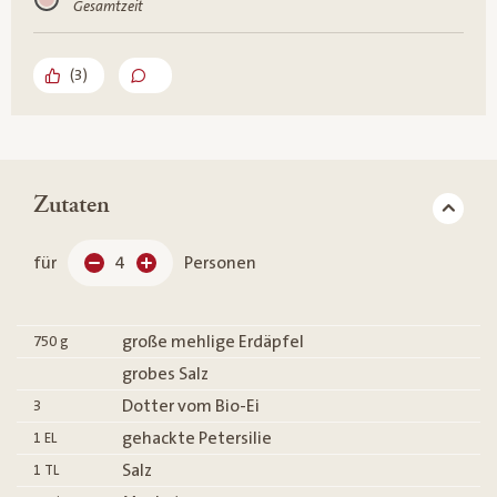
Gesamtzeit
(
3
)
Zutaten
für
4
Personen
große mehlige Erdäpfel
750
g
grobes Salz
Dotter vom Bio-Ei
3
gehackte Petersilie
1
EL
Salz
1
TL