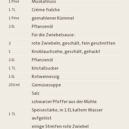
Muskatnuss
1
Prise
Crème fraîche
1
TL
gemahlener Kümmel
1
Prise
Pflanzenöl
2
EL
Für die Zwiebelsauce:
rote Zwiebeln, geschält, fein geschnitten
2
Knoblauchzehe, geschält, gehackt
1
Pflanzenöl
2
EL
Kristallzucker
1
TL
Rotweinessig
1
EL
Gemüsesuppe
250
ml
Salz
schwarzer Pfeffer aus der Mühle
Speisestärke, in 1 EL kaltem Wasser
1
TL
aufgelöst
einige Streifen rote Zwiebel