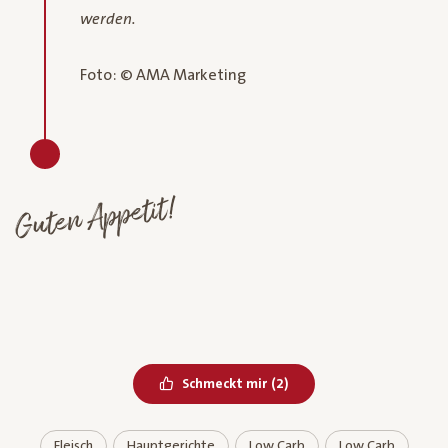
werden.
Foto: © AMA Marketing
Guten Appetit!
Bereits geliked
Schmeckt mir
(
2
)
Fleisch
Hauptgerichte
Low Carb
Low Carb