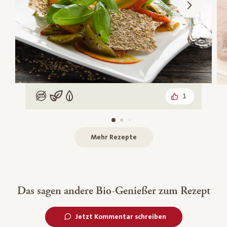
1
Low Carb
Vegan
Vegetarisch
Mehr Rezepte
Das sagen andere Bio-Genießer zum Rezept
Jetzt Kommentar schreiben