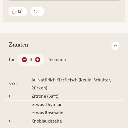
(
2
)
Zutaten
für
4
Personen
Ja! Natürlich Kitzfleisch (Keule, Schulter,
600
g
Rücken)
Zitrone (Saft)
1
etwas Thymian
etwas Rosmarin
Knoblauchzehe
1