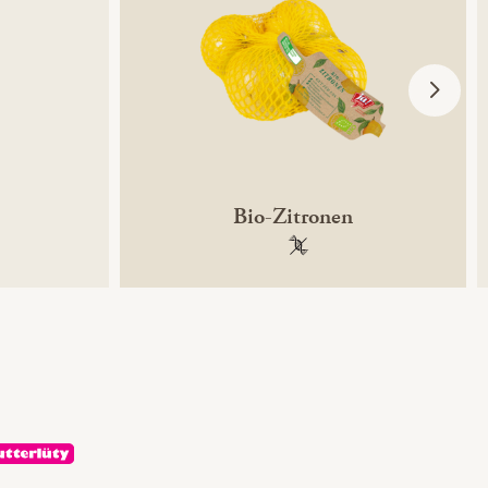
Bio-Zitronen
ntechnikfrei
100 % gentechnikfrei