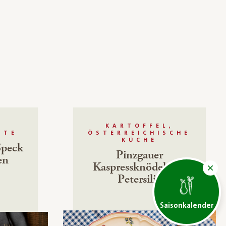
KARTOFFEL,
HTE
ÖSTERREICHISCHE
KÜCHE
Speck
Pinzgauer
en
Kaspressknödel mit
Petersilie
Saisonkalender