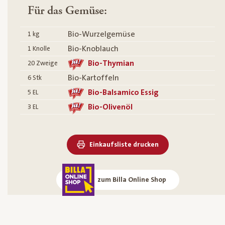
Für das Gemüse:
Bio-Wurzelgemüse
1
kg
Bio-Knoblauch
1
Knolle
Bio-Thymian
20
Zweige
Bio-Kartoffeln
6
Stk
Bio-Balsamico Essig
5
EL
Bio-Olivenöl
3
EL
Einkaufsliste drucken
zum Billa Online Shop