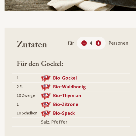
Zutaten
für
4
Personen
Für den Gockel:
Bio-Gockel
1
Bio-Waldhonig
2
EL
Bio-Thymian
10
Zweige
Bio-Zitrone
1
Bio-Speck
10
Scheiben
Salz, Pfeffer