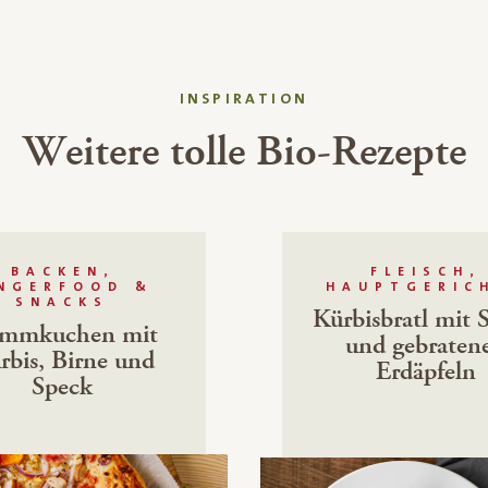
INSPIRATION
Weitere tolle Bio-Rezepte
BACKEN,
FLEISCH,
INGERFOOD &
HAUPTGERIC
SNACKS
Kürbisbratl mit 
ammkuchen mit
und gebraten
rbis, Birne und
Erdäpfeln
Speck