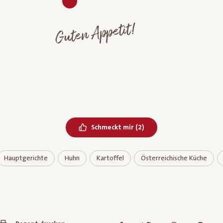
Guten Appetit!
Bereits geliked
Schmeckt mir
(
2
)
Hauptgerichte
Huhn
Kartoffel
Österreichische Küche