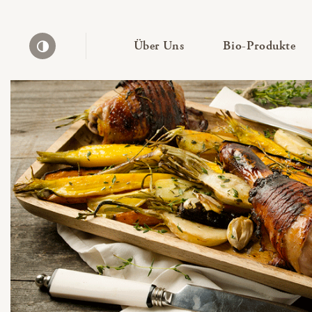
— Untermenü ausklapp
— 
Über Uns
Bio-Produkte
Kontrast erhöhen