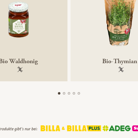
Bio Waldhonig
Bio-Thymian
100 % gentechnikfrei
100 % ge
rodukte gibt's nur bei: