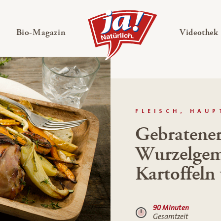
en
Untermenü ausklappen
— Untermenü ausklappen
Bio-Magazin
Videothek
FLEISCH, HAU
Gebratener
Wurzelgem
Kartoffeln
90 Minuten
Gesamtzeit