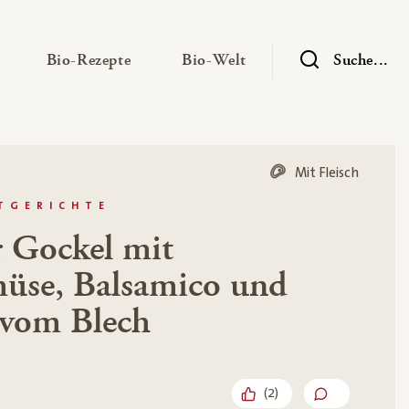
— Untermenü ausklappen
— Untermenü ausklappen
— Untermenü ausklap
Bio-Rezepte
Bio-Welt
Suche...
Mit Fleisch
PTGERICHTE
 Gockel mit
üse, Balsamico und
 vom Blech
(
2
)