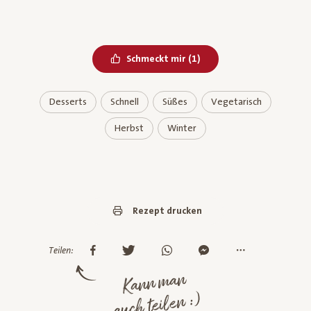
Bereits geliked
Schmeckt mir
(
1
)
Desserts
Schnell
Süßes
Vegetarisch
Herbst
Winter
Rezept drucken
Teilen:
Kann man
auch teilen :)