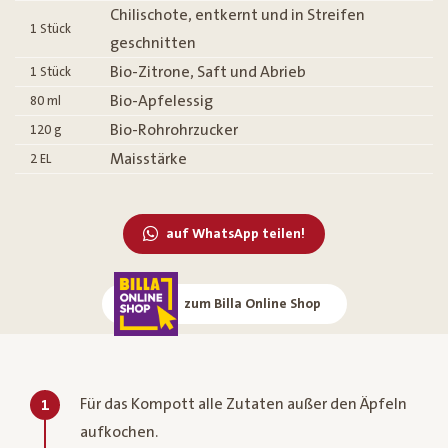
Chilischote, entkernt und in Streifen
1
Stück
geschnitten
Bio-Zitrone, Saft und Abrieb
1
Stück
Bio-Apfelessig
80
ml
Bio-Rohrohrzucker
120
g
Maisstärke
2
EL
auf WhatsApp teilen!
zum Billa Online Shop
Für das Kompott alle Zutaten außer den Äpfeln
1
aufkochen.