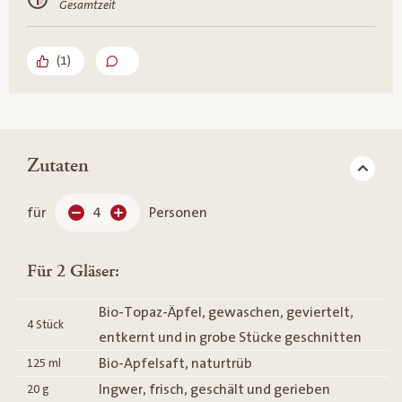
Gesamtzeit
(
1
)
Zutaten
für
4
Personen
Für 2 Gläser:
Bio-Topaz-Äpfel, gewaschen, geviertelt,
4
Stück
entkernt und in grobe Stücke geschnitten
Bio-Apfelsaft, naturtrüb
125
ml
Ingwer, frisch, geschält und gerieben
20
g