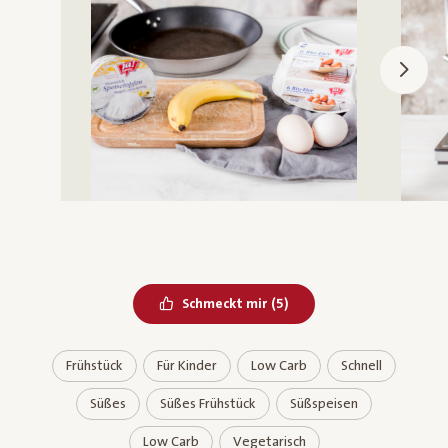
Bereits geliked
Schmeckt mir
(
5
)
Frühstück
Für Kinder
Low Carb
Schnell
Süßes
Süßes Frühstück
Süßspeisen
Low Carb
Vegetarisch