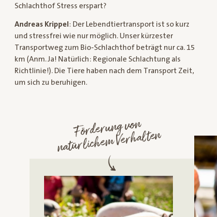
Schlachthof Stress erspart?
Andreas Krippel
: Der Lebendtiertransport ist so kurz
und stressfrei wie nur möglich. Unser kürzester
Transportweg zum Bio-Schlachthof beträgt nur ca. 15
km (Anm. Ja! Natürlich: Regionale Schlachtung als
Richtlinie!). Die Tiere haben nach dem Transport Zeit,
um sich zu beruhigen.
Förderung von
natürliche
m Verhalten