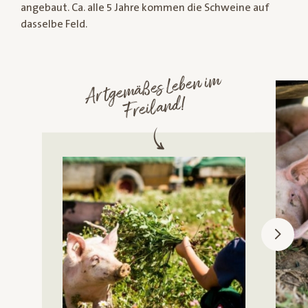
angebaut. Ca. alle 5 Jahre kommen die Schweine auf
dasselbe Feld.
Artge
mäßes Leben i
m
Freiland!