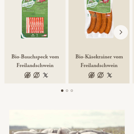
Bio-Bauchspeck vom
Bio-Käsekrainer vom
Freilandschwein
Freilandschwein
glutenfrei
laktosefrei
100 % gentechnikfrei
glutenfrei
laktosefrei
100 % gentec