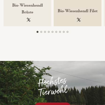
Bio-Wiesenhendl
Bio-Wiesenhendl Filet
Brüste
100 % gentechnikfrei
100 % gentechnik
Höc
hstes
Tier
wo
hl