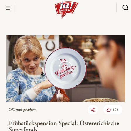
Bio-Thek
(
2
)
141 mal gesehen
Frühstückspension Special: Östererichische
Superfoods